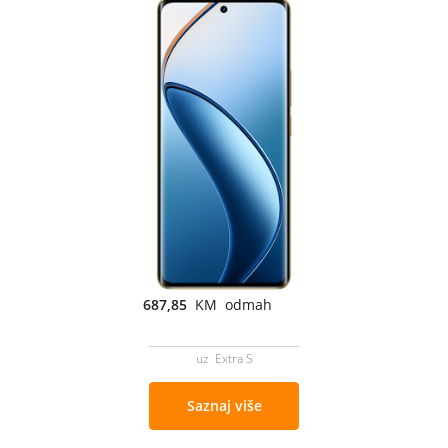
687,85
KM odmah
uz Extra S
Saznaj više