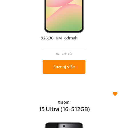
926,36
KM odmah
uz Extra S
Saznaj više
Xiaomi
15 Ultra (16+512GB)