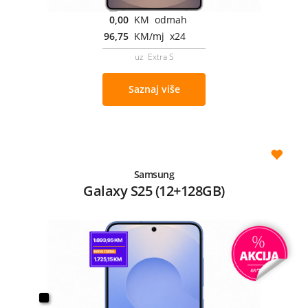
0,00
KM odmah
96,75
KM/mj x24
uz Extra S
Saznaj više
Samsung
Galaxy S25 (12+128GB)