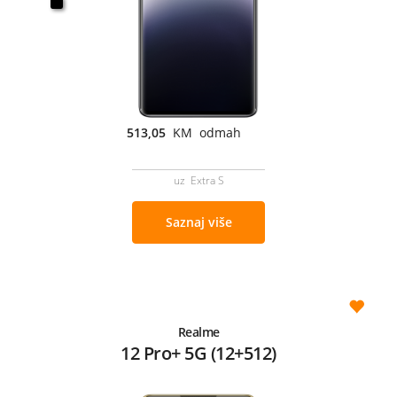
513,05
KM odmah
uz Extra S
Saznaj više
Realme
12 Pro+ 5G (12+512)