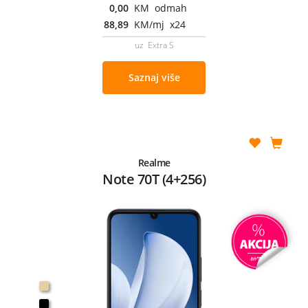
0,00
KM odmah
88,89
KM/mj x24
uz Extra S
Saznaj više
Realme
Note 70T (4+256)