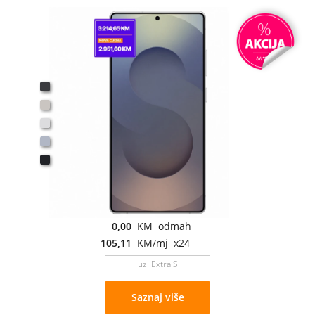
0,00
KM odmah
105,11
KM/mj x24
uz Extra S
Saznaj više