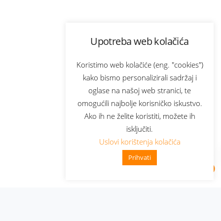
Upotreba web kolačića
Koristimo web kolačiće (eng. "cookies")
kako bismo personalizirali sadržaj i
oglase na našoj web stranici, te
omogućili najbolje korisničko iskustvo.
Ako ih ne želite koristiti, možete ih
isključiti.
Uslovi korištenja kolačića
Prihvati