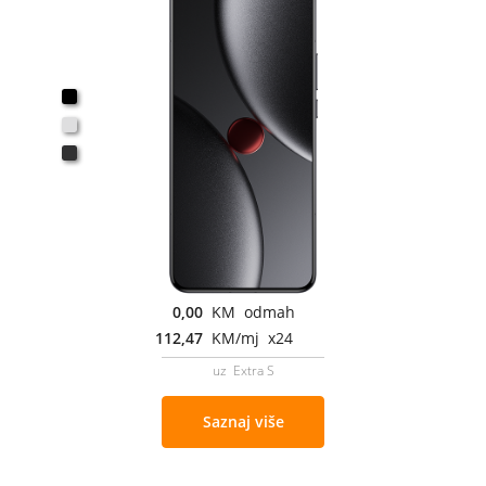
0,00
KM odmah
112,47
KM/mj x24
uz Extra S
Saznaj više