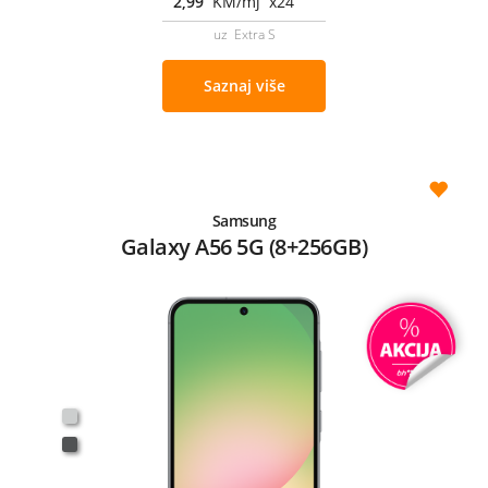
2,99
KM/mj x24
uz Extra S
Saznaj više
Samsung
Galaxy A56 5G (8+256GB)