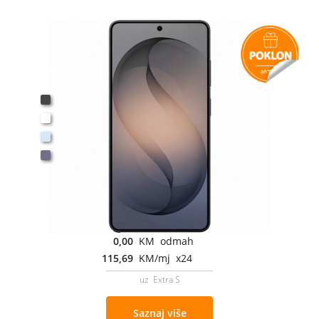
0,00
KM odmah
115,69
KM/mj x24
uz Extra S
Saznaj više