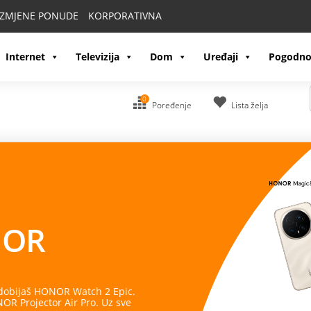
IZMJENE PONUDE
KORPORATIVNA
Internet
Televizija
Dom
Uređaji
Pogodno
0
Poređenje
Lista želja
OR
 dobijaš HONOR Watch 2 Epic.
R Projector Air Pro. Uz sve