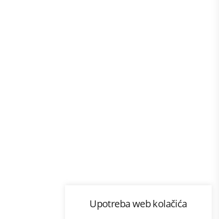
Program lojalnosti
Upotreba web kolačića
com
Bonus plus