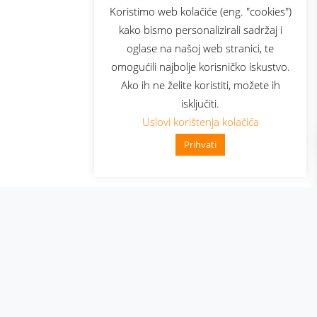
sluga
Prijava za newsletter
Koristimo web kolačiće (eng. "cookies")
kako bismo personalizirali sadržaj i
oglase na našoj web stranici, te
elecom
omogućili najbolje korisničko iskustvo.
Ako ih ne želite koristiti, možete ih
isključiti.
Uslovi korištenja kolačića
Prihvati
👋 Zdravo, kako mogu pomoći?