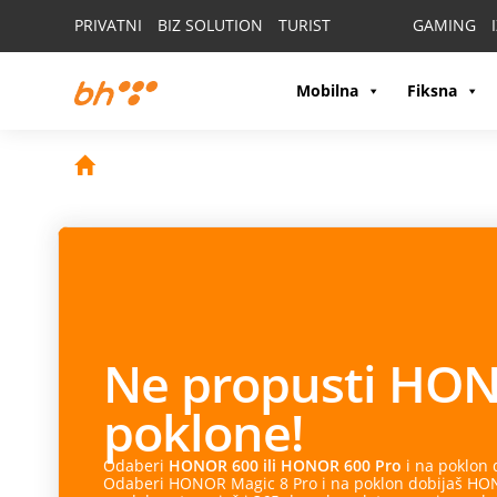
PRIVATNI
BIZ SOLUTION
TURIST
GAMING
Mobilna
Fiksna
Ne propusti
HON
poklone!
Odaberi
HONOR 600 ili HONOR 600 Pro
i na poklon
Odaberi HONOR Magic 8 Pro i na poklon dobijaš HONO