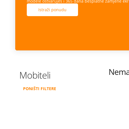
modele ostvaruješ i 365 dana besplatne zamjene ekr
Istraži ponudu
Nema 
Mobiteli
PONIŠTI FILTERE