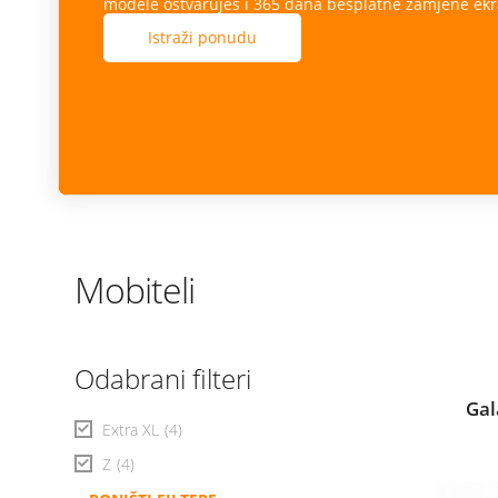
modele ostvaruješ i 365 dana besplatne zamjene ekr
Istraži ponudu
Mobiteli
Odabrani filteri
Gal
Extra XL
(4)
Z
(4)