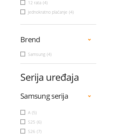
12 rata
(4)
Jednokratno plaćanje
(4)
Brend
Samsung
(4)
Serija uređaja
Samsung serija
A
(5)
S25
(6)
S26
(7)