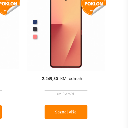
2.249,50
KM odmah
uz Extra XL
Saznaj više