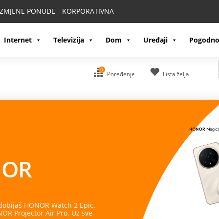
IZMJENE PONUDE
KORPORATIVNA
Internet
Televizija
Dom
Uređaji
Pogodno
0
Poređenje
Lista želja
OR
 dobijaš HONOR Watch 2 Epic.
R Projector Air Pro. Uz sve