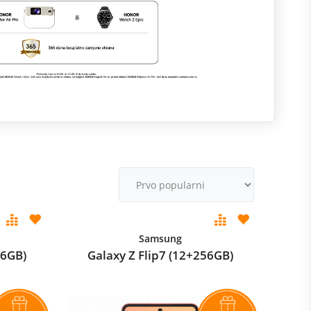
M
v
Samsung
56GB)
Galaxy Z Flip7 (12+256GB)