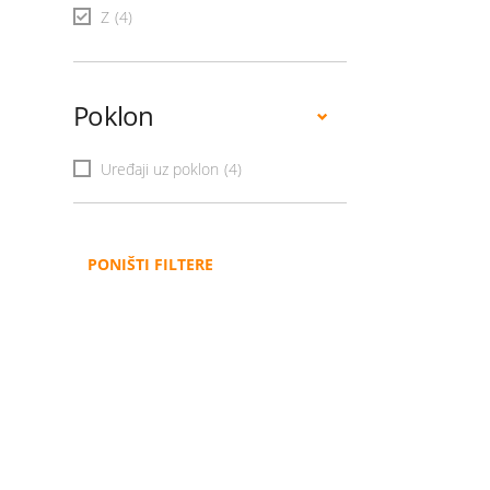
Z
(4)
Poklon
Uređaji uz poklon
(4)
PONIŠTI FILTERE
Administracija
B2B
Nabavke i pozivi
Veleprodaja
Karijera
Partneri