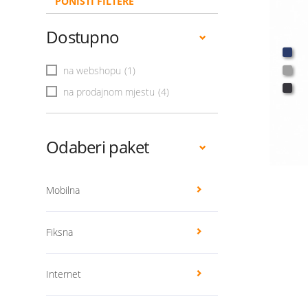
PONIŠTI FILTERE
Dostupno
na webshopu
(1)
na prodajnom mjestu
(4)
Odaberi paket
Mobilna
Fiksna
Internet