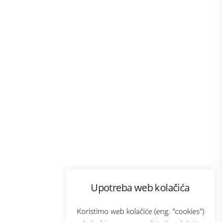
Program lojalnosti
Upotreba web kolačića
com
Bonus plus
sluga
Prijava za newsletter
Koristimo web kolačiće (eng. "cookies")