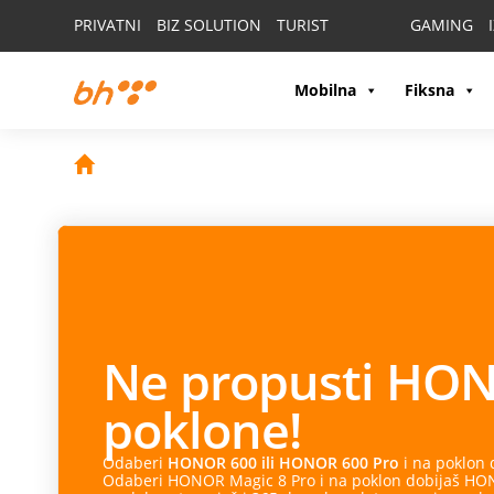
PRIVATNI
BIZ SOLUTION
TURIST
GAMING
Mobilna
Fiksna
Ne propusti
HON
poklone!
Odaberi
HONOR 600 ili HONOR 600 Pro
i na poklon
Odaberi HONOR Magic 8 Pro i na poklon dobijaš HONO