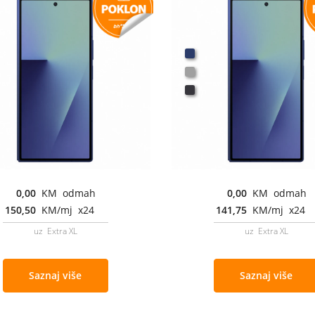
0,00
KM odmah
0,00
KM odmah
150,50
KM/mj x24
141,75
KM/mj x24
uz Extra XL
uz Extra XL
Saznaj više
Saznaj više