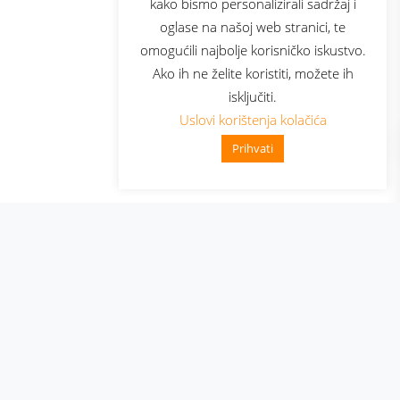
kako bismo personalizirali sadržaj i
oglase na našoj web stranici, te
elecom
omogućili najbolje korisničko iskustvo.
Ako ih ne želite koristiti, možete ih
isključiti.
Uslovi korištenja kolačića
Prihvati
👋 Zdravo, kako mogu pomoći?