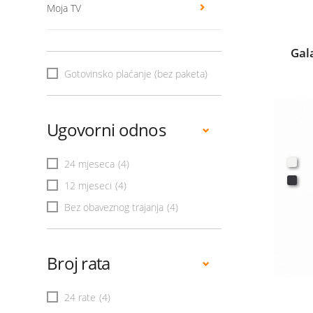
Moja TV
Gal
Gotovinsko plaćanje (bez paketa)
Ugovorni odnos
24 mjeseca
(4)
12 mjeseci
(4)
Bez obaveznog trajanja
(4)
Broj rata
24 rate
(4)