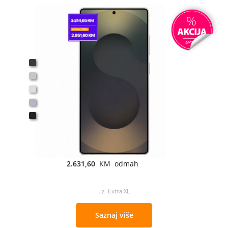
2.631,60
KM odmah
uz Extra XL
Saznaj više