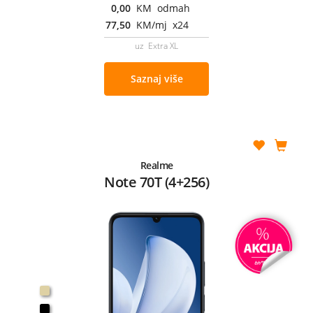
0,00
KM odmah
77,50
KM/mj x24
uz Extra XL
Saznaj više
Realme
Note 70T (4+256)