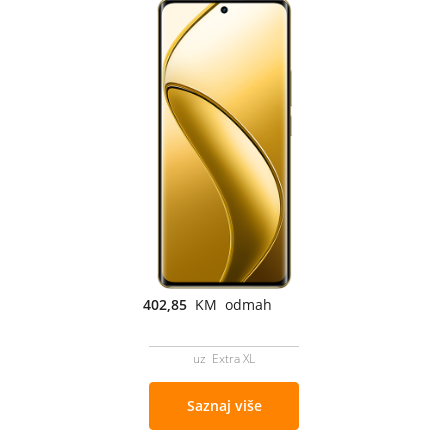
402,85
KM odmah
uz Extra XL
Saznaj više