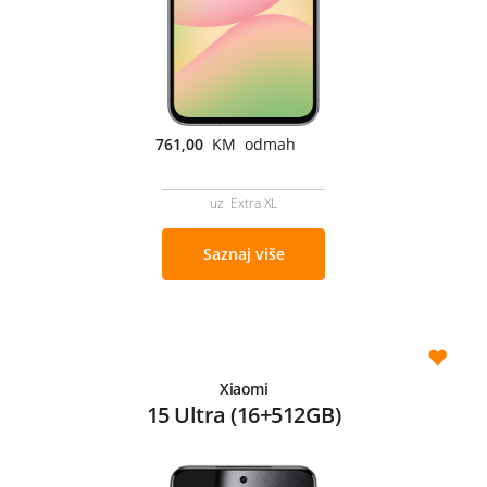
761,00
KM odmah
uz Extra XL
Saznaj više
Xiaomi
15 Ultra (16+512GB)