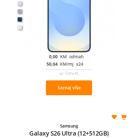
0,00
KM odmah
50,04
KM/mj x24
uz Extra XL
Saznaj više
Samsung
Galaxy S26 Ultra (12+512GB)