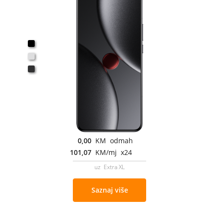
0,00
KM odmah
101,07
KM/mj x24
uz Extra XL
Saznaj više