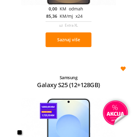
0,00
KM odmah
85,36
KM/mj x24
uz Extra XL
Saznaj više
Samsung
Galaxy S25 (12+128GB)