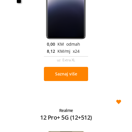
0,00
KM odmah
8,12
KM/mj x24
uz Extra XL
Saznaj više
Realme
12 Pro+ 5G (12+512)