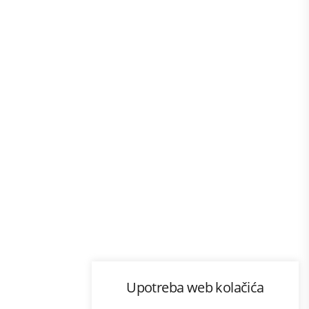
Program lojalnosti
Upotreba web kolačića
com
Bonus plus