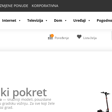
IZMJENE PONUDE
KORPORATIVNA
Internet
Televizija
Dom
Uređaji
Pogodno
0
Poređenje
Lista želja
ki pokret
a
— snažniji modeli, pouzdane
 gradsku vožnju. Za sve koji žele
oz grad.