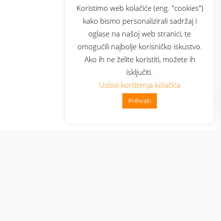
sluga
Prijava za newsletter
Koristimo web kolačiće (eng. "cookies")
kako bismo personalizirali sadržaj i
oglase na našoj web stranici, te
elecom
omogućili najbolje korisničko iskustvo.
Ako ih ne želite koristiti, možete ih
isključiti.
Uslovi korištenja kolačića
Prihvati
👋 Zdravo, kako mogu pomoći?