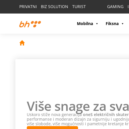
PRIVATNI
BIZ SOLUTION
TURIST
GAMING
Mobilna
Fiksna
Više snage za sva
Uskoro stiže nova generacija
oneS električnih skuter
performanse i moderan dizajn za sigurniju i ugodniju
više slobode, više mogućnosti i pametnije kretanje kr