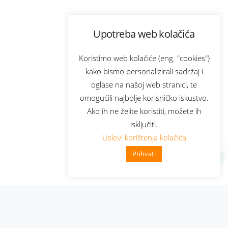
Upotreba web kolačića
Koristimo web kolačiće (eng. "cookies")
kako bismo personalizirali sadržaj i
oglase na našoj web stranici, te
omogućili najbolje korisničko iskustvo.
Ako ih ne želite koristiti, možete ih
isključiti.
Uslovi korištenja kolačića
Prihvati