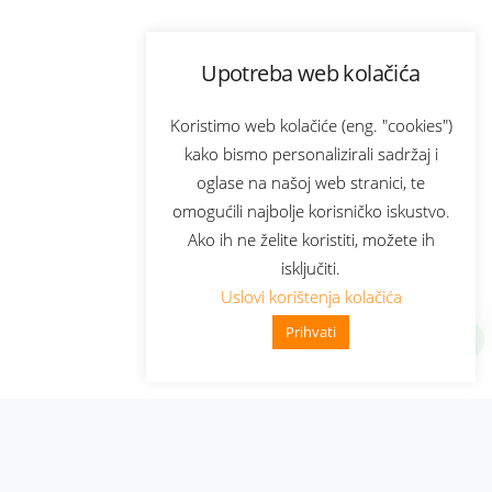
Upotreba web kolačića
Koristimo web kolačiće (eng. "cookies")
kako bismo personalizirali sadržaj i
oglase na našoj web stranici, te
omogućili najbolje korisničko iskustvo.
Ako ih ne želite koristiti, možete ih
isključiti.
Uslovi korištenja kolačića
Prihvati