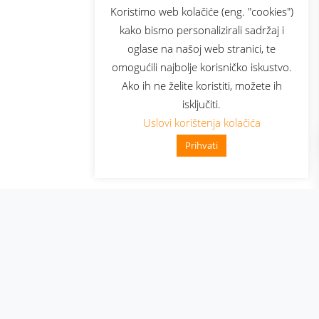
sluga
Prijava za newsletter
Koristimo web kolačiće (eng. "cookies")
kako bismo personalizirali sadržaj i
oglase na našoj web stranici, te
elecom
omogućili najbolje korisničko iskustvo.
Ako ih ne želite koristiti, možete ih
isključiti.
Uslovi korištenja kolačića
Prihvati
👋 Zdravo, kako mogu pomoći