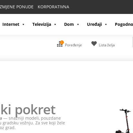
IZMJENE PONUDE
KORPORATIVNA
Internet
Televizija
Dom
Uređaji
Pogodno
0
Poređenje
Lista želja
ki pokret
a
— snažniji modeli, pouzdane
 gradsku vožnju. Za sve koji žele
oz grad.