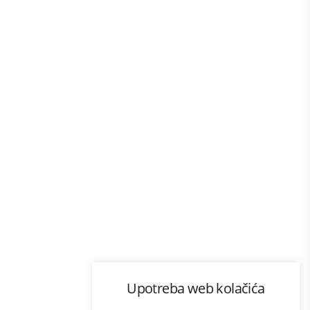
Program lojalnosti
Upotreba web kolačića
com
Bonus plus