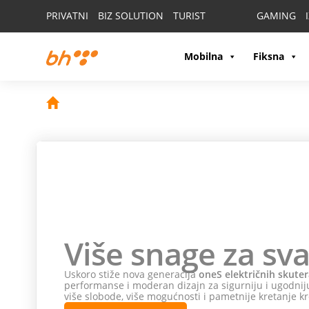
PRIVATNI
BIZ SOLUTION
TURIST
GAMING
Mobilna
Fiksna
Više snage za sva
Uskoro stiže nova generacija
oneS električnih skuter
performanse i moderan dizajn za sigurniju i ugodniju
više slobode, više mogućnosti i pametnije kretanje kr