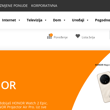
IZMJENE PONUDE
KORPORATIVNA
Internet
Televizija
Dom
Uređaji
Pogodno
0
Poređenje
Lista želja
OR
 dobijaš HONOR Watch 2 Epic.
R Projector Air Pro. Uz sve