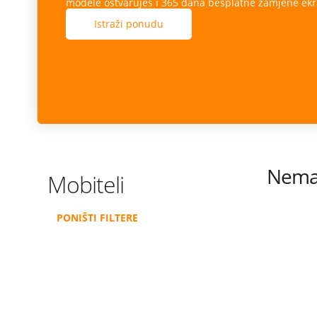
modele ostvaruješ i 365 dana besplatne zamjene ekr
Istraži ponudu
Nema 
Mobiteli
PONIŠTI FILTERE