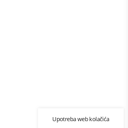
Program lojalnosti
Upotreba web kolačića
com
Bonus plus