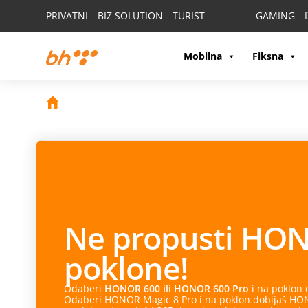
PRIVATNI
BIZ SOLUTION
TURIST
GAMING
Mobilna
Fiksna
Ne propusti
HON
poklone!
Odaberi
HONOR 600 ili HONOR 600 Pro
i na poklon
Odaberi HONOR Magic 8 Pro i na poklon dobijaš HONO