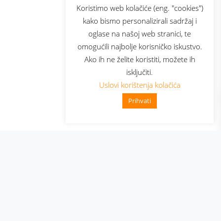
sluga
Prijava za newsletter
Koristimo web kolačiće (eng. "cookies")
kako bismo personalizirali sadržaj i
oglase na našoj web stranici, te
elecom
omogućili najbolje korisničko iskustvo.
Ako ih ne želite koristiti, možete ih
isključiti.
Uslovi korištenja kolačića
Prihvati
👋 Zdravo, kako mogu pomoć