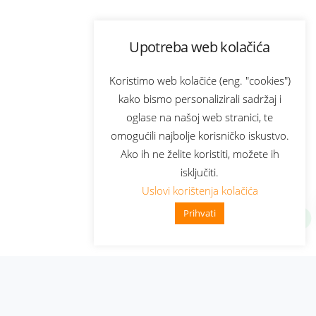
Upotreba web kolačića
Koristimo web kolačiće (eng. "cookies")
kako bismo personalizirali sadržaj i
oglase na našoj web stranici, te
omogućili najbolje korisničko iskustvo.
Ako ih ne želite koristiti, možete ih
isključiti.
Uslovi korištenja kolačića
Prihvati