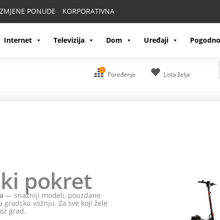
IZMJENE PONUDE
KORPORATIVNA
Internet
Televizija
Dom
Uređaji
Pogodno
0
Poređenje
Lista želja
ki pokret
a
— snažniji modeli, pouzdane
 gradsku vožnju. Za sve koji žele
oz grad.