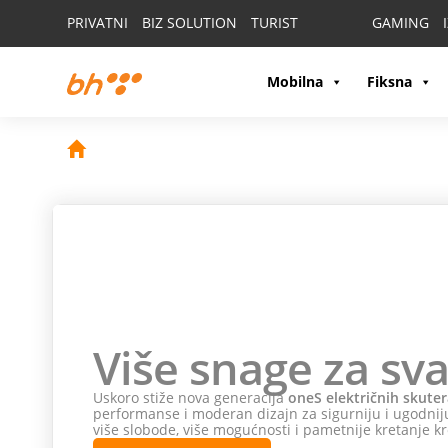
PRIVATNI
BIZ SOLUTION
TURIST
GAMING
Mobilna
Fiksna
Više snage za sva
Uskoro stiže nova generacija
oneS električnih skuter
performanse i moderan dizajn za sigurniju i ugodniju
više slobode, više mogućnosti i pametnije kretanje kr