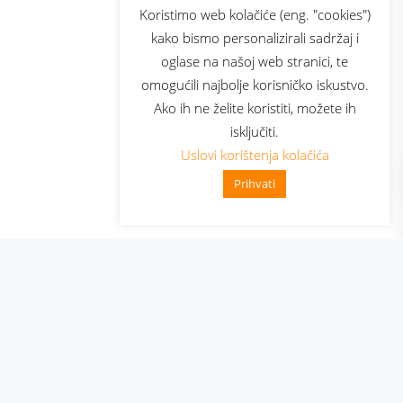
sluga
Prijava za newsletter
Koristimo web kolačiće (eng. "cookies")
kako bismo personalizirali sadržaj i
oglase na našoj web stranici, te
elecom
omogućili najbolje korisničko iskustvo.
Ako ih ne želite koristiti, možete ih
isključiti.
Uslovi korištenja kolačića
Prihvati
👋 Zdravo, kako mogu pomoći