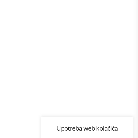
Program lojalnosti
Upotreba web kolačića
com
Bonus plus