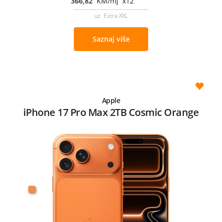
366,82
KM/mj x12
uz Extra XXL
Saznaj više
Apple
iPhone 17 Pro Max 2TB Cosmic Orange