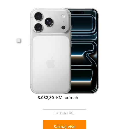
3.082,80
KM odmah
uz Extra XXL
Saznaj više