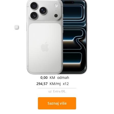
0,00
KM odmah
294,57
KM/mj x12
uz Extra XXL
Saznaj više