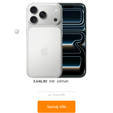
3.646,80
KM odmah
uz Extra XXL
Saznaj više