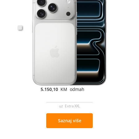
5.150,10
KM odmah
uz Extra XXL
Saznaj više