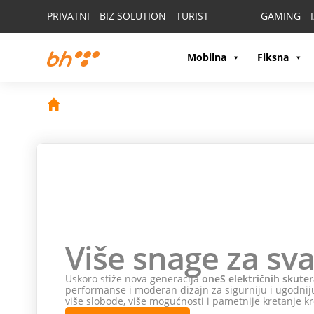
PRIVATNI
BIZ SOLUTION
TURIST
GAMING
Mobilna
Fiksna
Više snage za sva
Uskoro stiže nova generacija
oneS električnih skuter
performanse i moderan dizajn za sigurniju i ugodniju
više slobode, više mogućnosti i pametnije kretanje kr