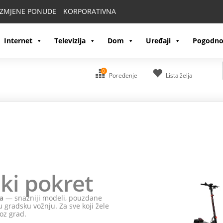
IZMJENE PONUDE
KORPORATIVNA
Internet
Televizija
Dom
Uređaji
Pogodno
0
Poređenje
Lista želja
ki pokret
a
— snažniji modeli, pouzdane
 gradsku vožnju. Za sve koji žele
oz grad.