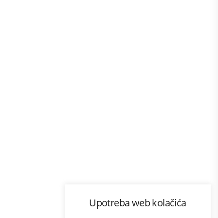
Program lojalnosti
Upotreba web kolačića
com
Bonus plus