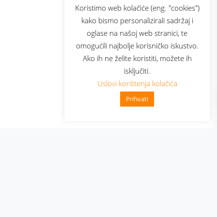
sluga
Prijava za newsletter
Koristimo web kolačiće (eng. "cookies")
kako bismo personalizirali sadržaj i
oglase na našoj web stranici, te
elecom
omogućili najbolje korisničko iskustvo.
Ako ih ne želite koristiti, možete ih
isključiti.
Uslovi korištenja kolačića
Prihvati
👋 Zdravo, kako mogu pomoći?