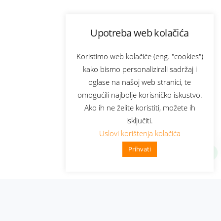
Upotreba web kolačića
Koristimo web kolačiće (eng. "cookies")
kako bismo personalizirali sadržaj i
oglase na našoj web stranici, te
omogućili najbolje korisničko iskustvo.
Ako ih ne želite koristiti, možete ih
isključiti.
Uslovi korištenja kolačića
Prihvati