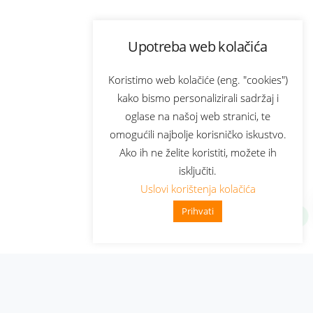
Upotreba web kolačića
Koristimo web kolačiće (eng. "cookies")
kako bismo personalizirali sadržaj i
oglase na našoj web stranici, te
omogućili najbolje korisničko iskustvo.
Ako ih ne želite koristiti, možete ih
isključiti.
Uslovi korištenja kolačića
Prihvati