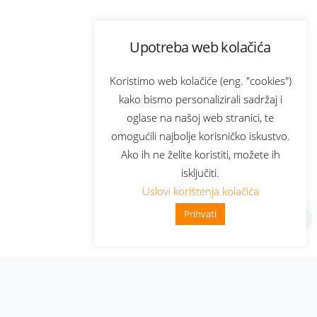
Upotreba web kolačića
Koristimo web kolačiće (eng. "cookies")
kako bismo personalizirali sadržaj i
oglase na našoj web stranici, te
omogućili najbolje korisničko iskustvo.
Ako ih ne želite koristiti, možete ih
isključiti.
Uslovi korištenja kolačića
Prihvati