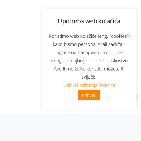
Upotreba web kolačića
Koristimo web kolačiće (eng. "cookies")
kako bismo personalizirali sadržaj i
oglase na našoj web stranici, te
omogućili najbolje korisničko iskustvo.
Ako ih ne želite koristiti, možete ih
isključiti.
Uslovi korištenja kolačića
Prihvati