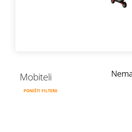
modele ostvaruješ i 365 dana besplatne zamjene ekr
Istraži ponudu
Nema 
Mobiteli
PONIŠTI FILTERE