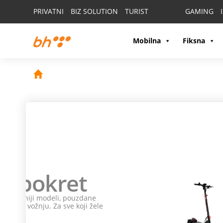
PRIVATNI
BIZ SOLUTION
TURIST
GAMING
Mobilna
Fiksna
Ne propusti
HON
poklone!
Odaberi
HONOR 600 ili HONOR 600 Pro
i na poklon
Odaberi HONOR Magic 8 Pro i na poklon dobijaš HONO