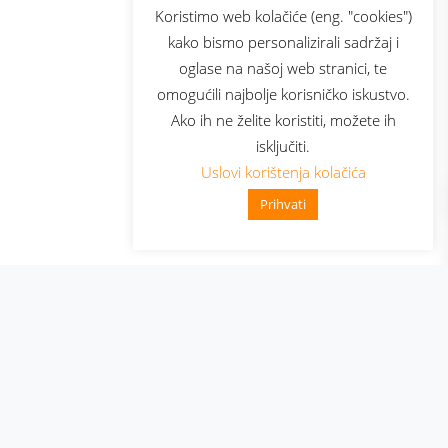
sluga
Prijava za newsletter
Koristimo web kolačiće (eng. "cookies")
kako bismo personalizirali sadržaj i
oglase na našoj web stranici, te
elecom
omogućili najbolje korisničko iskustvo.
Ako ih ne želite koristiti, možete ih
isključiti.
Uslovi korištenja kolačića
Prihvati
👋 Zdravo, kako mogu pomoći