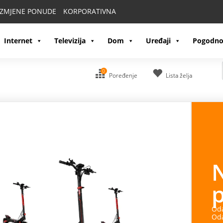
IZMJENE PONUDE
KORPORATIVNA
Internet
Televizija
Dom
Uređaji
Pogodno
0
Poređenje
Lista želja
OR
 dobijaš HONOR Watch 2 Epic.
R Projector Air Pro. Uz sve