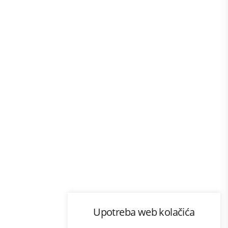
Program lojalnosti
Upotreba web kolačića
com
Bonus plus