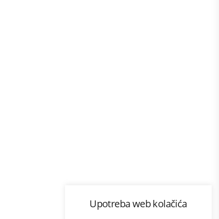
Program lojalnosti
Upotreba web kolačića
com
Bonus plus