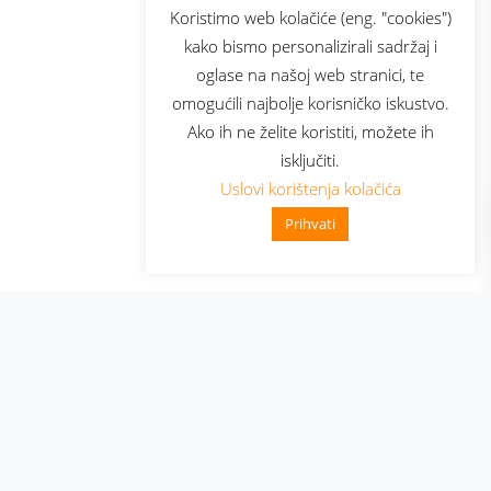
sluga
Prijava za newsletter
Koristimo web kolačiće (eng. "cookies")
kako bismo personalizirali sadržaj i
oglase na našoj web stranici, te
elecom
omogućili najbolje korisničko iskustvo.
Ako ih ne želite koristiti, možete ih
isključiti.
Uslovi korištenja kolačića
Prihvati
👋 Zdravo, kako mogu pomoći