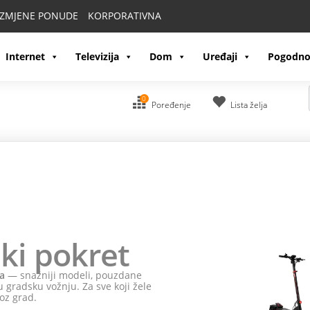
IZMJENE PONUDE
KORPORATIVNA
Internet
Televizija
Dom
Uređaji
Pogodno
0
Poređenje
Lista želja
ki pokret
a
— snažniji modeli, pouzdane
 gradsku vožnju. Za sve koji žele
oz grad.