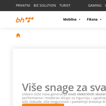
PRIVATNI
BIZ SOLUTION
TURIST
GAMING
Mobilna
Fiksna
Više snage za sva
Uskoro stiže nova generacija
oneS električnih skuter
performanse i moderan dizajn za sigurniju i ugodniju
više slobode, više mogućnosti i pametnije kretanje kr