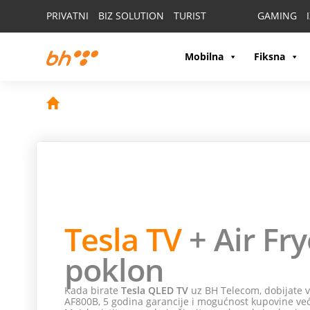
PRIVATNI
BIZ SOLUTION
TURIST
GAMING
Mobilna
Fiksna
Hisense 
Uživajte u omiljenim TV ka
Moja webTV aplikaciju. Pam
pristupačne mjesečne rate
12,07 KM
mjeseč