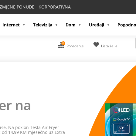
IZMJENE PONUDE
KORPORATIVNA
Internet
Televizija
Dom
Uređaji
Pogodno
0
Poređenje
Lista želja
TV
i Moja webTV
nalima, filmovima i serijama na
Hisense televizorima
uz
etna zabava i vrhunski doživljaj gledanja dostupni su uz
.
no