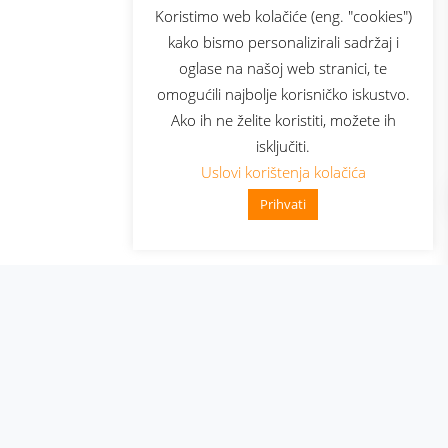
sluga
Prijava za newsletter
Koristimo web kolačiće (eng. "cookies")
kako bismo personalizirali sadržaj i
oglase na našoj web stranici, te
elecom
omogućili najbolje korisničko iskustvo.
Ako ih ne želite koristiti, možete ih
isključiti.
Uslovi korištenja kolačića
Prihvati
👋 Zdravo, kako mogu pomoći