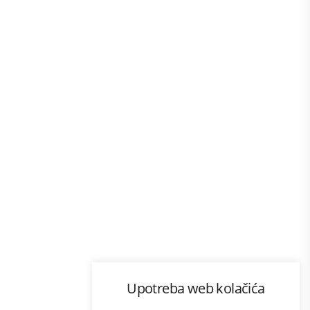
Program lojalnosti
Upotreba web kolačića
com
Bonus plus