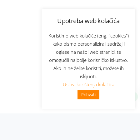
Upotreba web kolačića
Koristimo web kolačiće (eng. "cookies")
kako bismo personalizirali sadržaj i
oglase na našoj web stranici, te
omogućili najbolje korisničko iskustvo.
Ako ih ne želite koristiti, možete ih
isključiti.
Uslovi korištenja kolačića
Prihvati