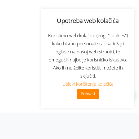
Upotreba web kolačića
Koristimo web kolačiće (eng. "cookies")
kako bismo personalizirali sadržaj i
oglase na našoj web stranici, te
omogućili najbolje korisničko iskustvo.
Ako ih ne želite koristiti, možete ih
isključiti.
Uslovi korištenja kolačića
Prihvati