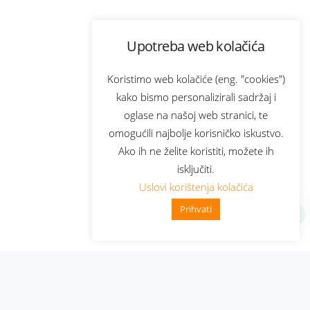
Upotreba web kolačića
Koristimo web kolačiće (eng. "cookies")
kako bismo personalizirali sadržaj i
oglase na našoj web stranici, te
omogućili najbolje korisničko iskustvo.
Ako ih ne želite koristiti, možete ih
isključiti.
Uslovi korištenja kolačića
Prihvati