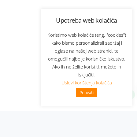
Upotreba web kolačića
Koristimo web kolačiće (eng. "cookies")
kako bismo personalizirali sadržaj i
oglase na našoj web stranici, te
omogućili najbolje korisničko iskustvo.
Ako ih ne želite koristiti, možete ih
isključiti.
Uslovi korištenja kolačića
Prihvati