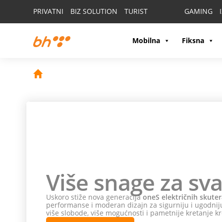
PRIVATNI
BIZ SOLUTION
TURIST
GAMING
Mobilna
Fiksna
Više snage za sva
Uskoro stiže nova generacija
oneS električnih skuter
performanse i moderan dizajn za sigurniju i ugodniju
više slobode, više mogućnosti i pametnije kretanje kr