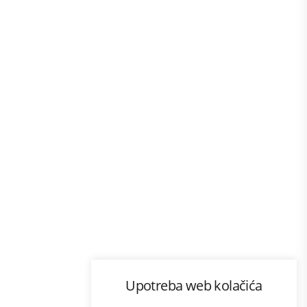
Program lojalnosti
Upotreba web kolačića
com
Bonus plus