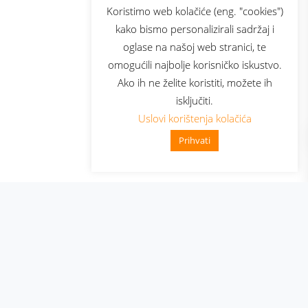
sluga
Prijava za newsletter
Koristimo web kolačiće (eng. "cookies")
kako bismo personalizirali sadržaj i
oglase na našoj web stranici, te
elecom
omogućili najbolje korisničko iskustvo.
Ako ih ne želite koristiti, možete ih
isključiti.
Uslovi korištenja kolačića
Prihvati
👋 Zdravo, kako mogu pomoći