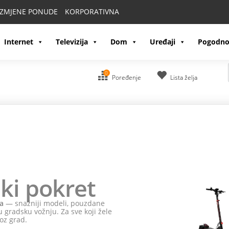
IZMJENE PONUDE
KORPORATIVNA
Internet
Televizija
Dom
Uređaji
Pogodno
0
Poređenje
Lista želja
ki pokret
a
— snažniji modeli, pouzdane
 gradsku vožnju. Za sve koji žele
oz grad.