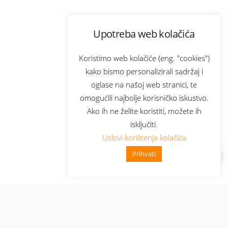
Upotreba web kolačića
Koristimo web kolačiće (eng. "cookies")
kako bismo personalizirali sadržaj i
oglase na našoj web stranici, te
omogućili najbolje korisničko iskustvo.
Ako ih ne želite koristiti, možete ih
isključiti.
Uslovi korištenja kolačića
Prihvati