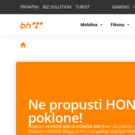
PRIVATNI
BIZ SOLUTION
TURIST
GAMING
Mobilna
Fiksna
Ne propusti
HON
poklone!
Odaberi
HONOR 600 ili HONOR 600 Pro
i na poklon
Odaberi HONOR Magic 8 Pro i na poklon dobijaš HONO