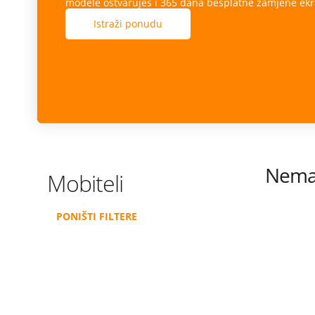
modele ostvaruješ i 365 dana besplatne zamjene ekr
Istraži ponudu
Nema 
Mobiteli
PONIŠTI FILTERE