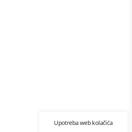
Program lojalnosti
Upotreba web kolačića
com
Bonus plus