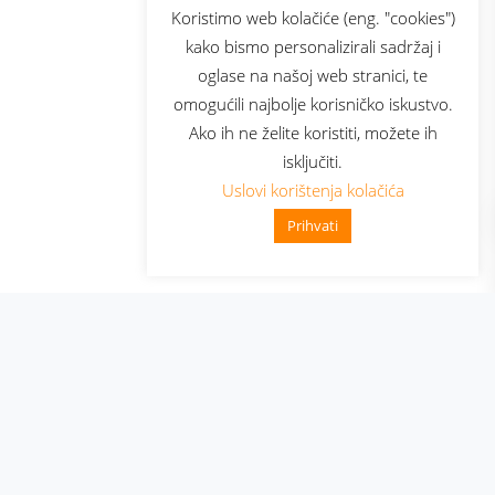
sluga
Prijava za newsletter
Koristimo web kolačiće (eng. "cookies")
kako bismo personalizirali sadržaj i
oglase na našoj web stranici, te
elecom
omogućili najbolje korisničko iskustvo.
Ako ih ne želite koristiti, možete ih
isključiti.
Uslovi korištenja kolačića
Prihvati
👋 Zdravo, kako mogu pomoći