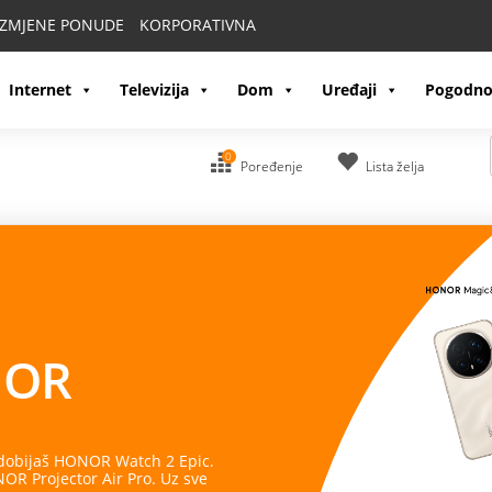
IZMJENE PONUDE
KORPORATIVNA
Internet
Televizija
Dom
Uređaji
Pogodno
0
Poređenje
Lista želja
OR
 dobijaš HONOR Watch 2 Epic.
R Projector Air Pro. Uz sve