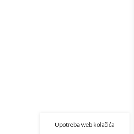
Program lojalnosti
Upotreba web kolačića
com
Bonus plus