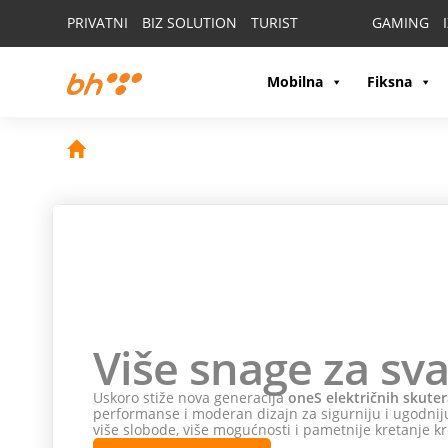
PRIVATNI
BIZ SOLUTION
TURIST
GAMING
Mobilna
Fiksna
Više snage za sva
Uskoro stiže nova generacija
oneS električnih skuter
performanse i moderan dizajn za sigurniju i ugodniju
više slobode, više mogućnosti i pametnije kretanje kr