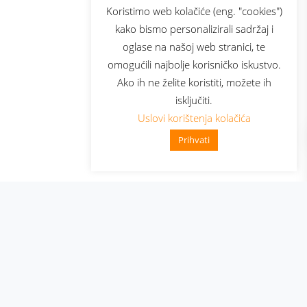
sluga
Prijava za newsletter
Koristimo web kolačiće (eng. "cookies")
kako bismo personalizirali sadržaj i
oglase na našoj web stranici, te
elecom
omogućili najbolje korisničko iskustvo.
Ako ih ne želite koristiti, možete ih
isključiti.
Uslovi korištenja kolačića
Prihvati
👋 Zdravo, kako mogu pomoći