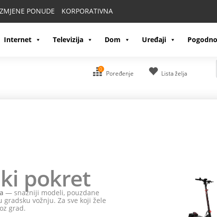
IZMJENE PONUDE
KORPORATIVNA
Internet
Televizija
Dom
Uređaji
Pogodno
0
Poređenje
Lista želja
ki pokret
a
— snažniji modeli, pouzdane
 gradsku vožnju. Za sve koji žele
oz grad.