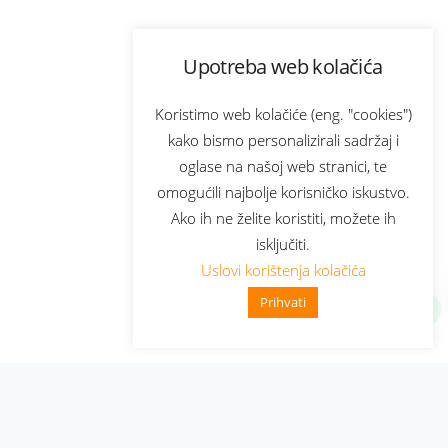
Upotreba web kolačića
Koristimo web kolačiće (eng. "cookies")
kako bismo personalizirali sadržaj i
oglase na našoj web stranici, te
omogućili najbolje korisničko iskustvo.
Ako ih ne želite koristiti, možete ih
isključiti.
Uslovi korištenja kolačića
Prihvati