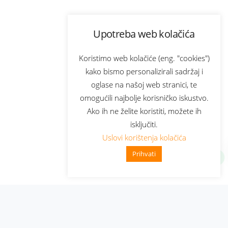
Upotreba web kolačića
Koristimo web kolačiće (eng. "cookies")
kako bismo personalizirali sadržaj i
oglase na našoj web stranici, te
omogućili najbolje korisničko iskustvo.
Ako ih ne želite koristiti, možete ih
isključiti.
Uslovi korištenja kolačića
Prihvati