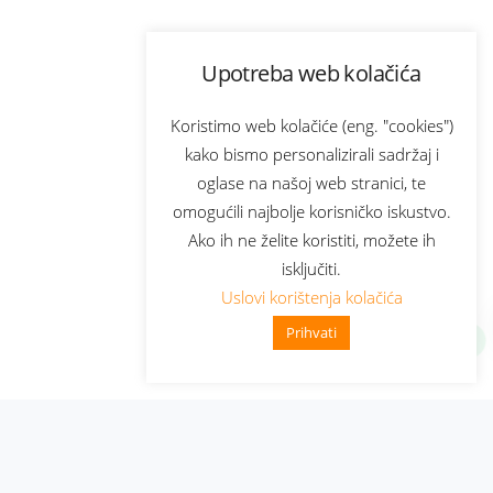
Upotreba web kolačića
Koristimo web kolačiće (eng. "cookies")
kako bismo personalizirali sadržaj i
oglase na našoj web stranici, te
omogućili najbolje korisničko iskustvo.
Ako ih ne želite koristiti, možete ih
isključiti.
Uslovi korištenja kolačića
Prihvati