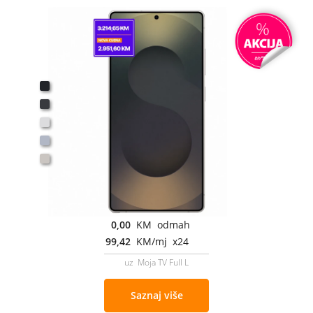
0,00
KM odmah
99,42
KM/mj x24
uz Moja TV Full L
Saznaj više