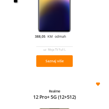
388,05
KM odmah
uz Moja TV Full L
Saznaj više
Realme
12 Pro+ 5G (12+512)