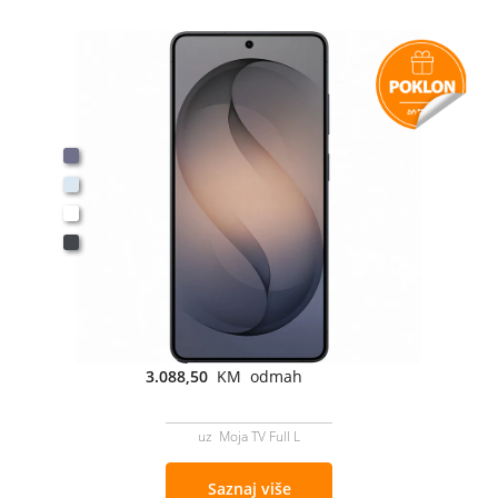
3.088,50
KM odmah
uz Moja TV Full L
Saznaj više