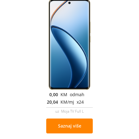
0,00
KM odmah
20,04
KM/mj x24
uz Moja TV Full L
Saznaj više