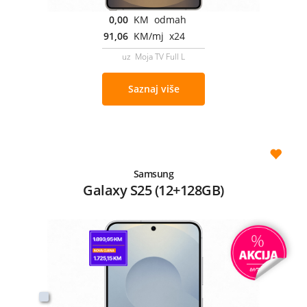
0,00
KM odmah
91,06
KM/mj x24
uz Moja TV Full L
Saznaj više
Samsung
Galaxy S25 (12+128GB)