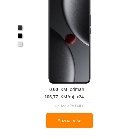
0,00
KM odmah
106,77
KM/mj x24
uz Moja TV Full L
Saznaj više