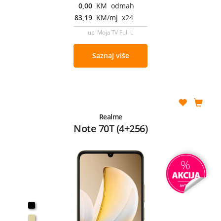
0,00
KM odmah
83,19
KM/mj x24
uz Moja TV Full L
Saznaj više
Realme
Note 70T (4+256)