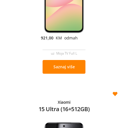
921,00
KM odmah
uz Moja TV Full L
Saznaj više
Xiaomi
15 Ultra (16+512GB)