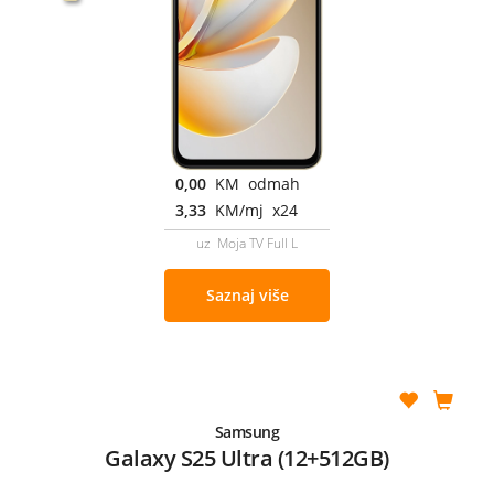
0,00
KM odmah
3,33
KM/mj x24
uz Moja TV Full L
Saznaj više
Samsung
Galaxy S25 Ultra (12+512GB)