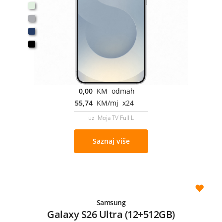
0,00
KM odmah
55,74
KM/mj x24
uz Moja TV Full L
Saznaj više
Samsung
Galaxy S26 Ultra (12+512GB)