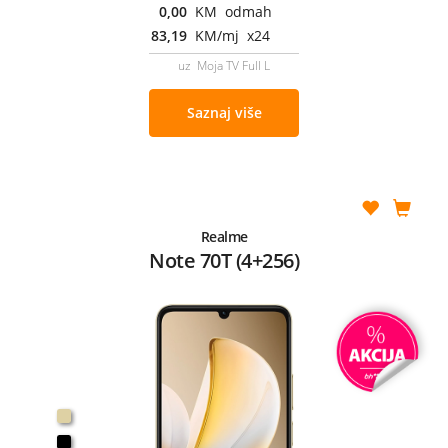
0,00
KM odmah
83,19
KM/mj x24
uz Moja TV Full L
Saznaj više
Realme
Note 70T (4+256)