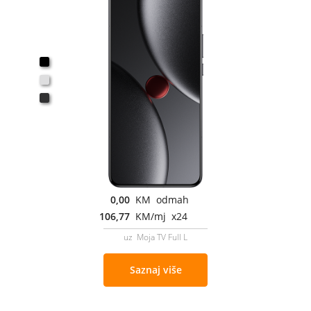
0,00
KM odmah
106,77
KM/mj x24
uz Moja TV Full L
Saznaj više