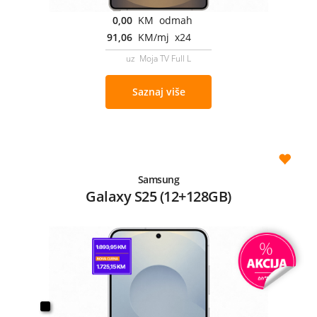
0,00
KM odmah
91,06
KM/mj x24
uz Moja TV Full L
Saznaj više
Samsung
Galaxy S25 (12+128GB)