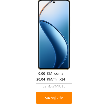
0,00
KM odmah
20,04
KM/mj x24
uz Moja TV Full L
Saznaj više