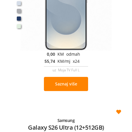
0,00
KM odmah
55,74
KM/mj x24
uz Moja TV Full L
Saznaj više
Samsung
Galaxy S26 Ultra (12+512GB)