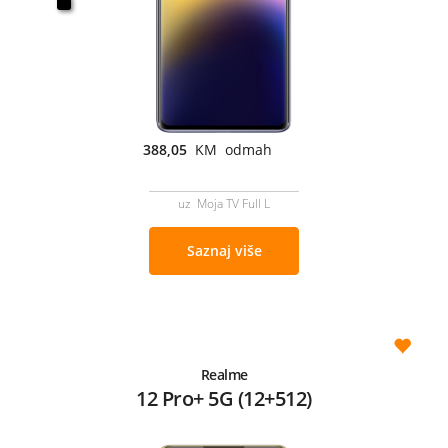
388,05
KM odmah
uz Moja TV Full L
Saznaj više
Realme
12 Pro+ 5G (12+512)