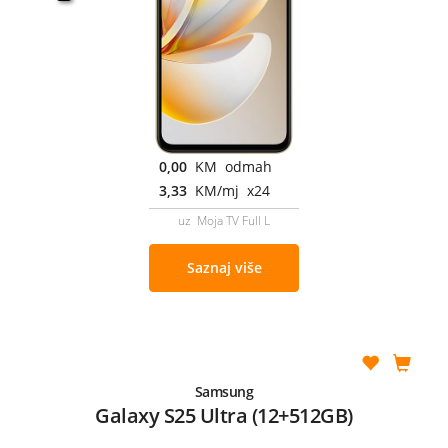
0,00
KM odmah
3,33
KM/mj x24
uz Moja TV Full L
Saznaj više
Samsung
Galaxy S25 Ultra (12+512GB)