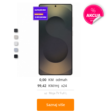
0,00
KM odmah
99,42
KM/mj x24
uz Moja TV Full L
Saznaj više