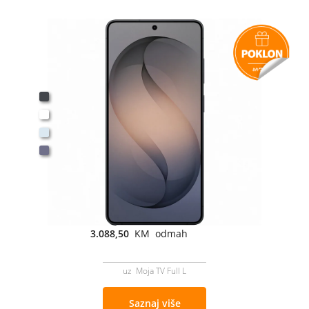
3.088,50
KM odmah
uz Moja TV Full L
Saznaj više