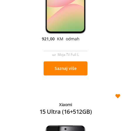
921,00
KM odmah
uz Moja TV Full L
Saznaj više
Xiaomi
15 Ultra (16+512GB)