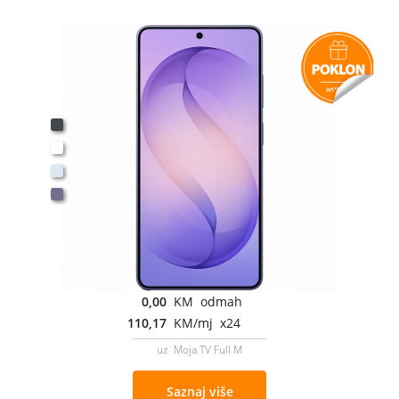
0,00
KM odmah
110,17
KM/mj x24
uz Moja TV Full M
Saznaj više