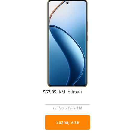
567,85
KM odmah
uz Moja TV Full M
Saznaj više