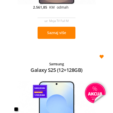
2.561,85
KM odmah
uz Moja TV Full M
Saznaj više
Samsung
Galaxy S25 (12+128GB)