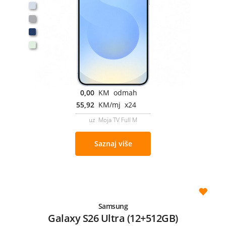
0,00
KM odmah
55,92
KM/mj x24
uz Moja TV Full M
Saznaj više
Samsung
Galaxy S26 Ultra (12+512GB)