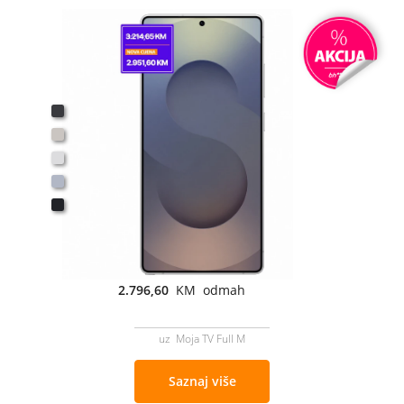
2.796,60
KM odmah
uz Moja TV Full M
Saznaj više