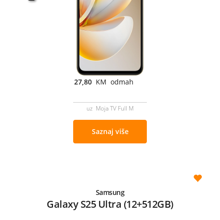
27,80
KM odmah
uz Moja TV Full M
Saznaj više
Samsung
Galaxy S25 Ultra (12+512GB)