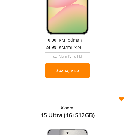
0,00
KM odmah
24,99
KM/mj x24
uz Moja TV Full M
Saznaj više
Xiaomi
15 Ultra (16+512GB)