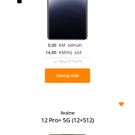
0,00
KM odmah
14,00
KM/mj x24
uz Moja TV Full M
Saznaj više
Realme
12 Pro+ 5G (12+512)