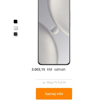
3.003,15
KM odmah
uz Moja TV Full M
Saznaj više