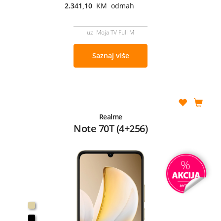
2.341,10
KM odmah
uz Moja TV Full M
Saznaj više
Realme
Note 70T (4+256)