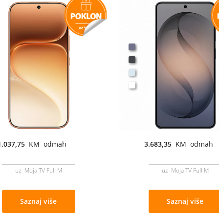
1.037,75
KM odmah
3.683,35
KM odmah
uz Moja TV Full M
uz Moja TV Full M
Saznaj više
Saznaj više