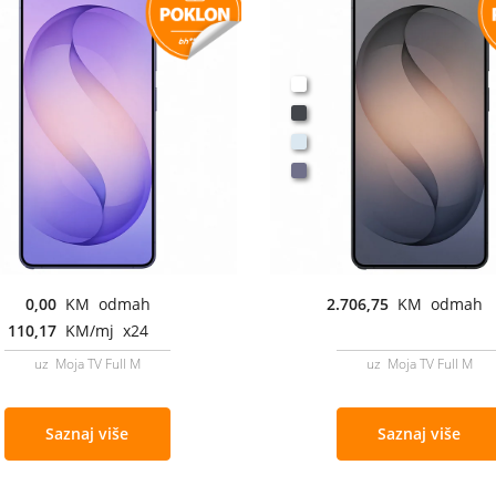
0,00
KM odmah
2.706,75
KM odmah
110,17
KM/mj x24
uz Moja TV Full M
uz Moja TV Full M
Saznaj više
Saznaj više