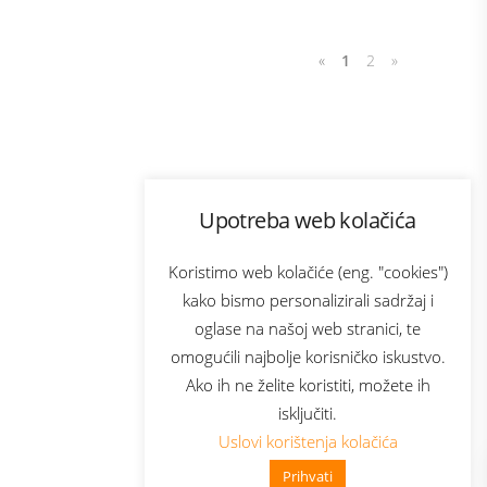
«
1
2
»
Program lojalnosti
Upotreba web kolačića
com
Bonus plus
sluga
Prijava za newsletter
Koristimo web kolačiće (eng. "cookies")
kako bismo personalizirali sadržaj i
oglase na našoj web stranici, te
elecom
omogućili najbolje korisničko iskustvo.
Ako ih ne želite koristiti, možete ih
isključiti.
Uslovi korištenja kolačića
Prihvati
👋 Zdravo, kako mogu pomoći?