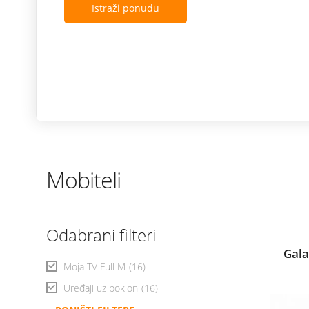
Istraži ponudu
Mobiteli
Odabrani filteri
Gala
Moja TV Full M
(16)
Uređaji uz poklon
(16)