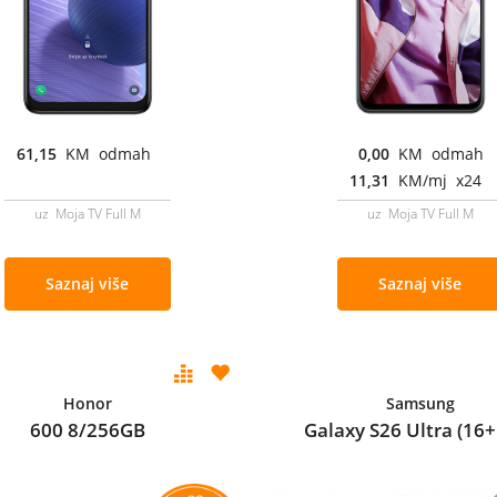
61,15
KM odmah
0,00
KM odmah
11,31
KM/mj x24
uz Moja TV Full M
uz Moja TV Full M
Saznaj više
Saznaj više
Honor
Samsung
600 8/256GB
Galaxy S26 Ultra (16