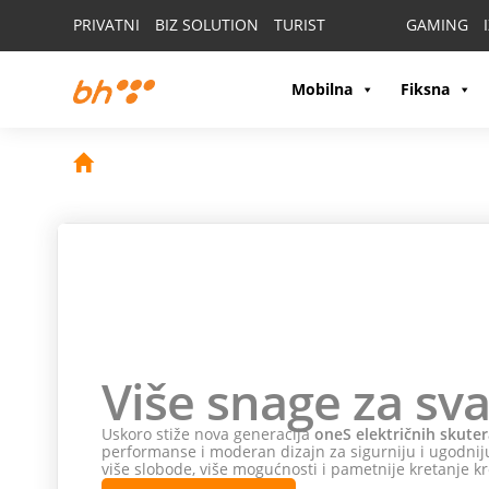
PRIVATNI
BIZ SOLUTION
TURIST
GAMING
Mobilna
Fiksna
Više snage za sva
Uskoro stiže nova generacija
oneS električnih skuter
performanse i moderan dizajn za sigurniju i ugodniju
više slobode, više mogućnosti i pametnije kretanje kr