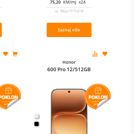
75,20
KM/mj x24
uz Moja TV Full M
Saznaj više
Honor
600 Pro 12/512GB