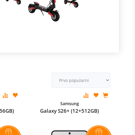
R
m
M
v
Samsung
256GB)
Galaxy S26+ (12+512GB)