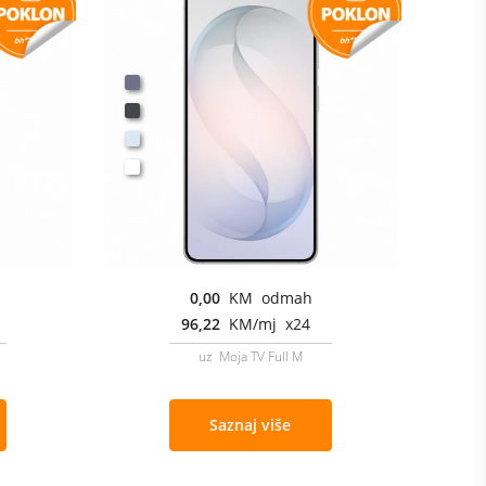
0,00
KM odmah
96,22
KM/mj x24
uz Moja TV Full M
Saznaj više