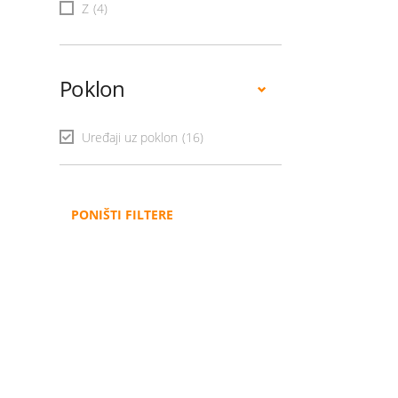
Z
(4)
Poklon
Uređaji uz poklon
(16)
PONIŠTI FILTERE