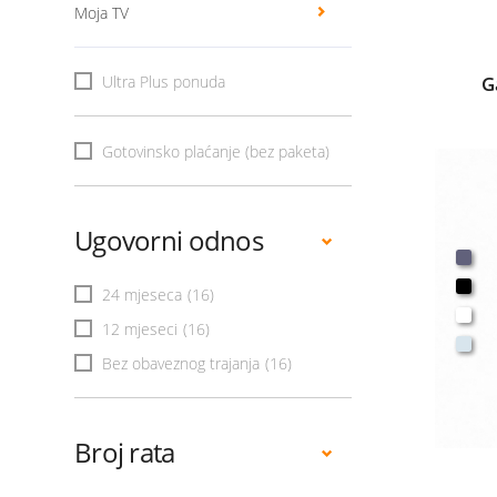
Moja TV
Ultra Plus ponuda
G
Gotovinsko plaćanje (bez paketa)
Ugovorni odnos
24 mjeseca
(16)
12 mjeseci
(16)
Bez obaveznog trajanja
(16)
Broj rata