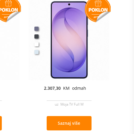
2.307,30
KM odmah
uz Moja TV Full M
Saznaj više