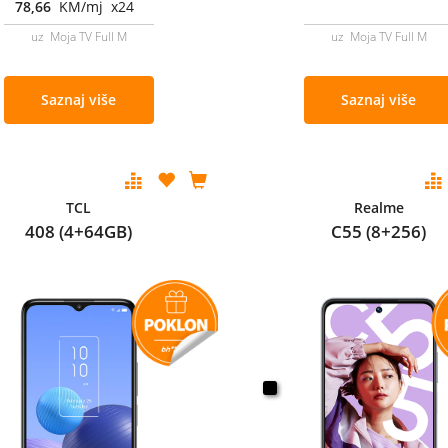
78,66
KM/mj x24
uz Moja TV Full M
uz Moja TV Full M
Saznaj više
Saznaj više
TCL
Realme
408 (4+64GB)
C55 (8+256)