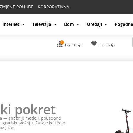
IZMJENE PONUDE
KORPORATIVNA
Internet
Televizija
Dom
Uređaji
Pogodno
0
Poređenje
Lista želja
ki pokret
a
— snažniji modeli, pouzdane
 gradsku vožnju. Za sve koji žele
oz grad.