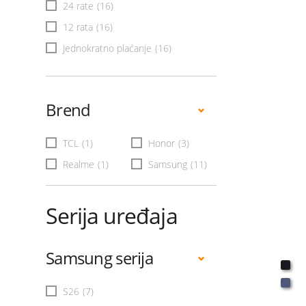
24 rate
(16)
12 rata
(16)
Jednokratno plaćanje
(16)
Brend
TCL
(1)
Honor
(3)
Realme
(1)
Samsung
(11)
Serija uređaja
Samsung serija
S26
(7)