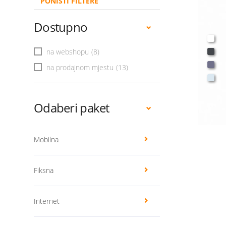
PONIŠTI FILTERE
Dostupno
na webshopu
(8)
na prodajnom mjestu
(13)
Odaberi paket
Mobilna
Fiksna
Internet