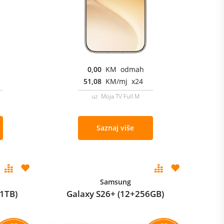
0,00
KM odmah
51,08
KM/mj x24
uz Moja TV Full M
Saznaj više
Samsung
+1TB)
Galaxy S26+ (12+256GB)