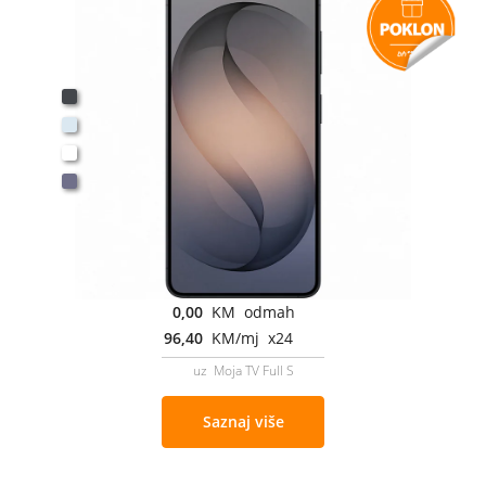
0,00
KM odmah
96,40
KM/mj x24
uz Moja TV Full S
Saznaj više