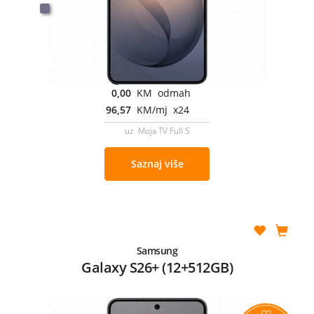
0,00
KM odmah
96,57
KM/mj x24
uz Moja TV Full S
Saznaj više
Samsung
Galaxy S26+ (12+512GB)