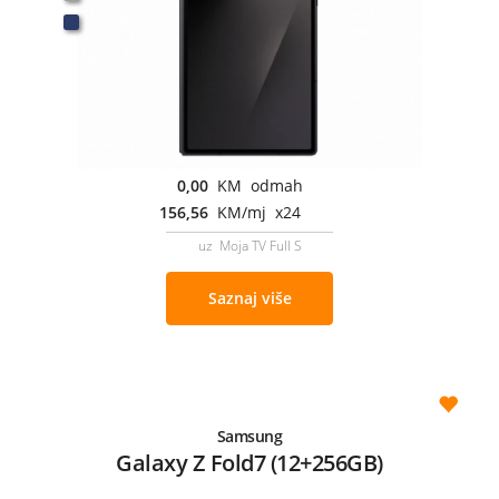
0,00
KM odmah
156,56
KM/mj x24
uz Moja TV Full S
Saznaj više
Samsung
Galaxy Z Fold7 (12+256GB)