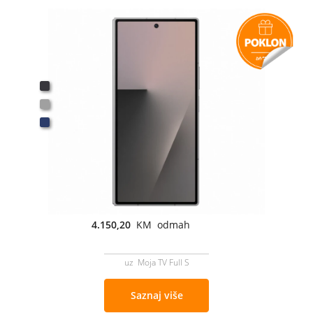
4.150,20
KM odmah
uz Moja TV Full S
Saznaj više