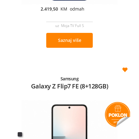
2.419,50
KM odmah
uz Moja TV Full S
Saznaj više
Samsung
Galaxy Z Flip7 FE (8+128GB)