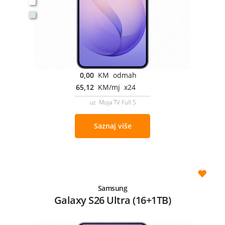
0,00
KM odmah
65,12
KM/mj x24
uz Moja TV Full S
Saznaj više
Samsung
Galaxy S26 Ultra (16+1TB)