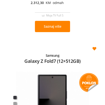
2.312,30
KM odmah
uz Moja TV Full S
Saznaj više
Samsung
Galaxy Z Fold7 (12+512GB)