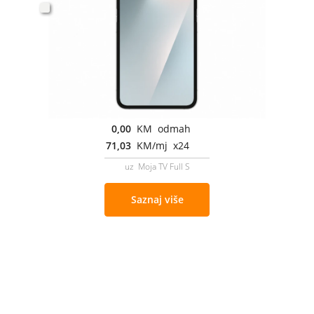
0,00
KM odmah
71,03
KM/mj x24
uz Moja TV Full S
Saznaj više