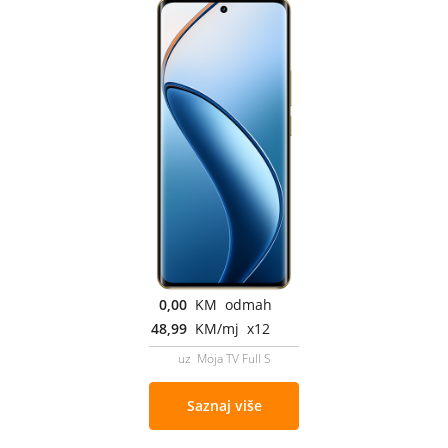
0,00
KM odmah
48,99
KM/mj x12
uz Moja TV Full S
Saznaj više