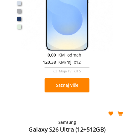
0,00
KM odmah
120,38
KM/mj x12
uz Moja TV Full S
Saznaj više
Samsung
Galaxy S26 Ultra (12+512GB)