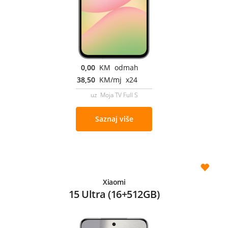
0,00
KM odmah
38,50
KM/mj x24
uz Moja TV Full S
Saznaj više
Xiaomi
15 Ultra (16+512GB)