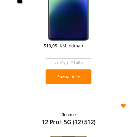
513,05
KM odmah
uz Moja TV Full S
Saznaj više
Realme
12 Pro+ 5G (12+512)