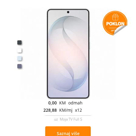
0,00
KM odmah
228,88
KM/mj x12
uz Moja TV Full S
Saznaj više