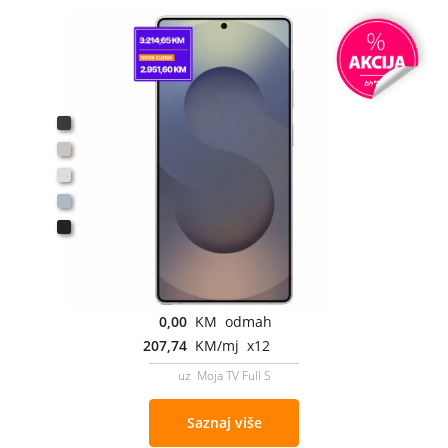
0,00
KM odmah
207,74
KM/mj x12
uz Moja TV Full S
Saznaj više