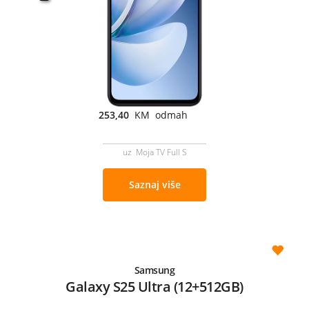
253,40
KM odmah
uz Moja TV Full S
Saznaj više
Samsung
Galaxy S25 Ultra (12+512GB)