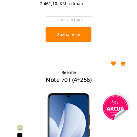
2.461,10
KM odmah
uz Moja TV Full S
Saznaj više
Realme
Note 70T (4+256)