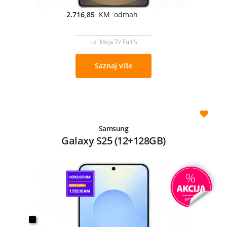
2.716,85
KM odmah
uz Moja TV Full S
Saznaj više
Samsung
Galaxy S25 (12+128GB)