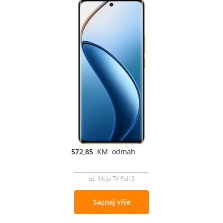
572,85
KM odmah
uz Moja TV Full S
Saznaj više