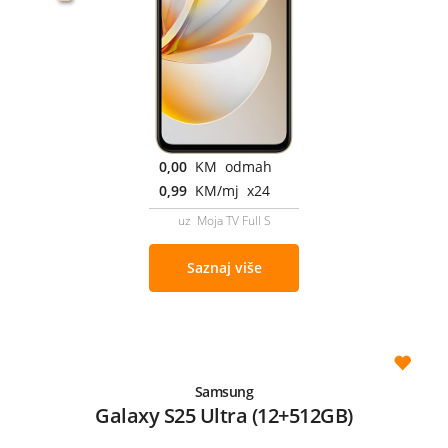
0,00
KM odmah
0,99
KM/mj x24
uz Moja TV Full S
Saznaj više
Samsung
Galaxy S25 Ultra (12+512GB)