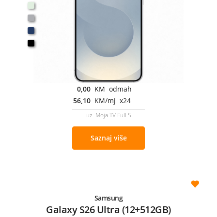
0,00
KM odmah
56,10
KM/mj x24
uz Moja TV Full S
Saznaj više
Samsung
Galaxy S26 Ultra (12+512GB)