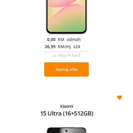
0,00
KM odmah
26,99
KM/mj x24
uz Moja TV Full S
Saznaj više
Xiaomi
15 Ultra (16+512GB)