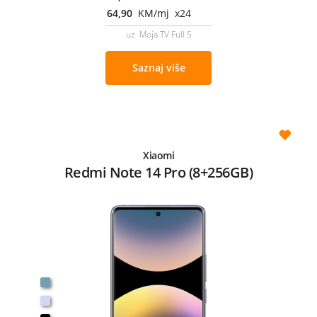
64,90
KM/mj x24
uz Moja TV Full S
Saznaj više
Xiaomi
Redmi Note 14 Pro (8+256GB)