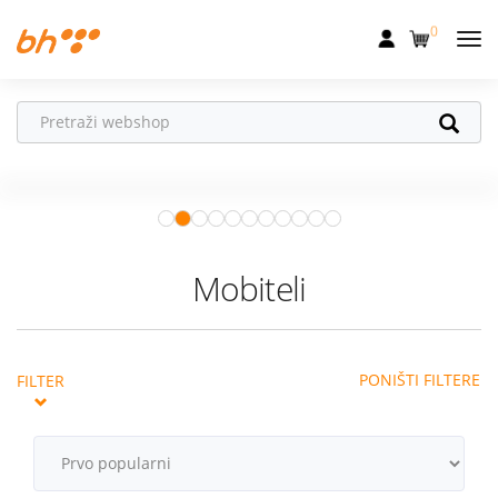
0
Mobilna
Fiksna
Ne propusti
HONOR poklone!
Internet
Uz
HONOR 600, 600 Pro i Magic 8
Pro
od 04.08.–31.08. očekuju te
Televizija
super pokloni!
Istraži ponudu
Dom
Mobiteli
Uređaji
Pogodnosti
PONIŠTI FILTERE
FILTER
Akcije
Podrška