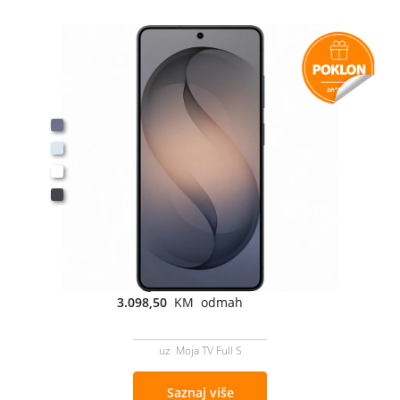
3.098,50
KM odmah
uz Moja TV Full S
Saznaj više