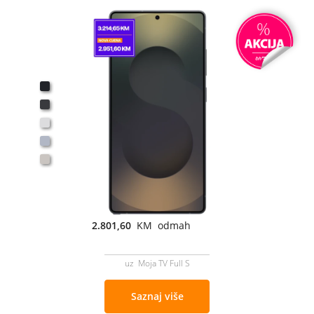
2.801,60
KM odmah
uz Moja TV Full S
Saznaj više