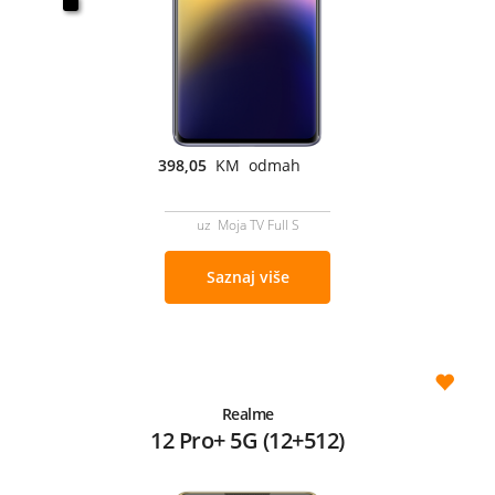
398,05
KM odmah
uz Moja TV Full S
Saznaj više
Realme
12 Pro+ 5G (12+512)