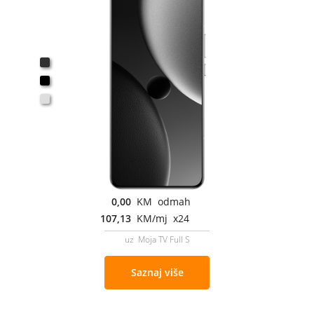
0,00
KM odmah
107,13
KM/mj x24
uz Moja TV Full S
Saznaj više