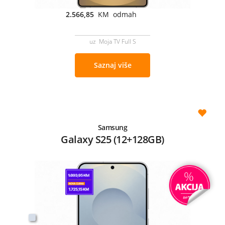
2.566,85
KM odmah
uz Moja TV Full S
Saznaj više
Samsung
Galaxy S25 (12+128GB)