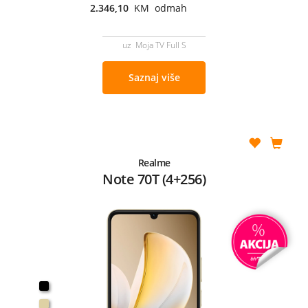
2.346,10
KM odmah
uz Moja TV Full S
Saznaj više
Realme
Note 70T (4+256)