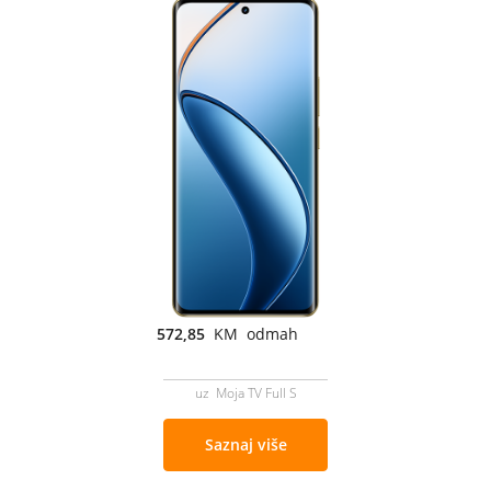
572,85
KM odmah
uz Moja TV Full S
Saznaj više