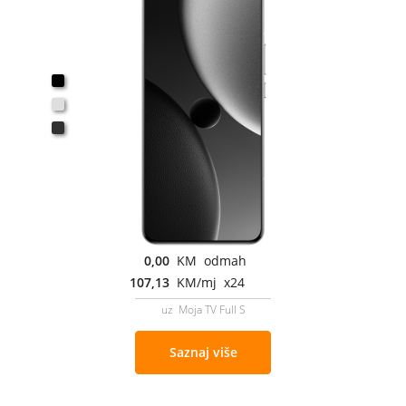
0,00
KM odmah
107,13
KM/mj x24
uz Moja TV Full S
Saznaj više