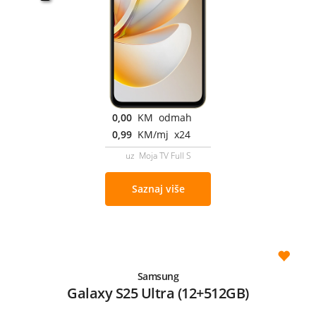
0,00
KM odmah
0,99
KM/mj x24
uz Moja TV Full S
Saznaj više
Samsung
Galaxy S25 Ultra (12+512GB)