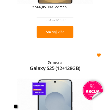
2.566,85
KM odmah
uz Moja TV Full S
Saznaj više
Samsung
Galaxy S25 (12+128GB)