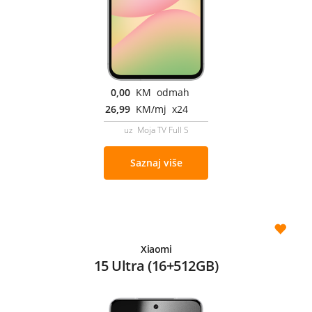
0,00
KM odmah
26,99
KM/mj x24
uz Moja TV Full S
Saznaj više
Xiaomi
15 Ultra (16+512GB)