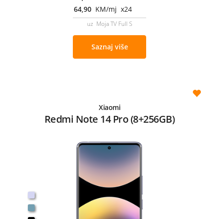
64,90
KM/mj x24
uz Moja TV Full S
Saznaj više
Xiaomi
Redmi Note 14 Pro (8+256GB)