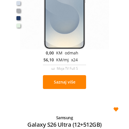
0,00
KM odmah
56,10
KM/mj x24
uz Moja TV Full S
Saznaj više
Samsung
Galaxy S26 Ultra (12+512GB)