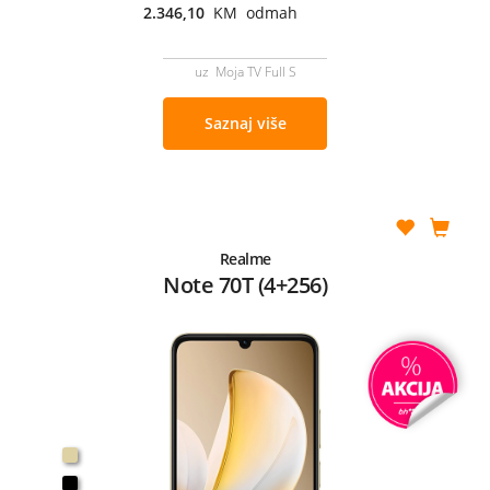
2.346,10
KM odmah
uz Moja TV Full S
Saznaj više
Realme
Note 70T (4+256)