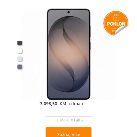
3.098,50
KM odmah
uz Moja TV Full S
Saznaj više