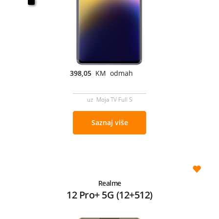
398,05
KM odmah
uz Moja TV Full S
Saznaj više
Realme
12 Pro+ 5G (12+512)