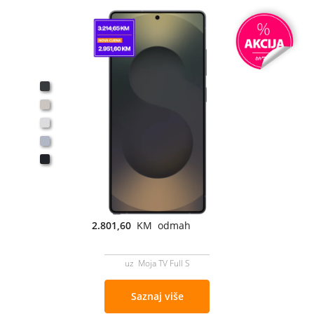
2.801,60
KM odmah
uz Moja TV Full S
Saznaj više