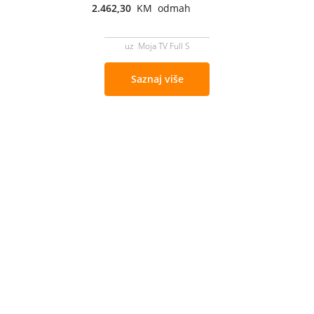
2.462,30
KM odmah
uz Moja TV Full S
Saznaj više