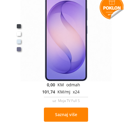
0,00
KM odmah
101,74
KM/mj x24
uz Moja TV Full S
Saznaj više