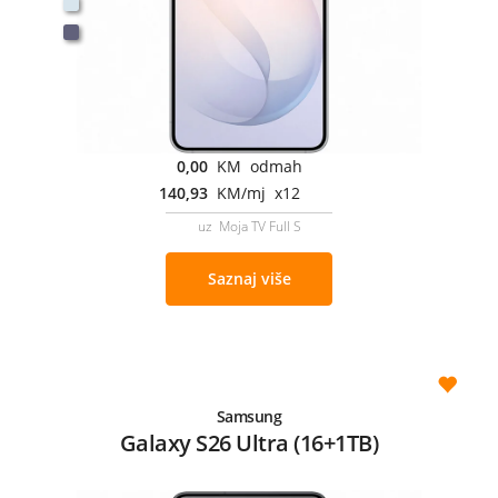
0,00
KM odmah
140,93
KM/mj x12
uz Moja TV Full S
Saznaj više
Samsung
Galaxy S26 Ultra (16+1TB)