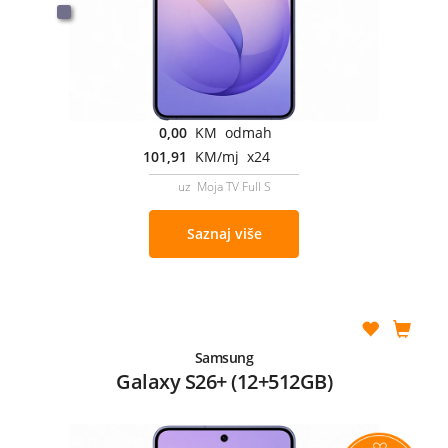
0,00
KM odmah
101,91
KM/mj x24
uz Moja TV Full S
Saznaj više
Samsung
Galaxy S26+ (12+512GB)