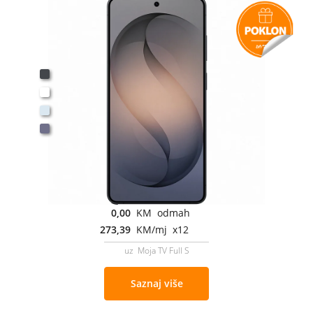
0,00
KM odmah
273,39
KM/mj x12
uz Moja TV Full S
Saznaj više