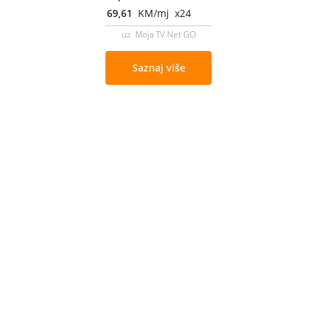
69,61
KM/mj x24
uz Moja TV Net GO
Saznaj više