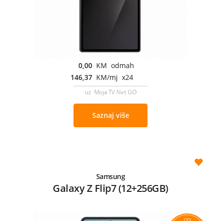
0,00
KM odmah
146,37
KM/mj x24
uz Moja TV Net GO
Saznaj više
Samsung
Galaxy Z Flip7 (12+256GB)