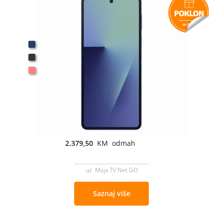
2.379,50
KM odmah
uz Moja TV Net GO
Saznaj više