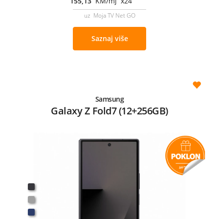
155,13
KM/mj x24
uz Moja TV Net GO
Saznaj više
Samsung
Galaxy Z Fold7 (12+256GB)