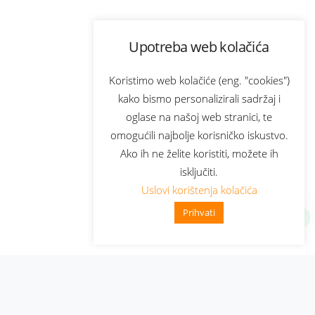
Upotreba web kolačića
Koristimo web kolačiće (eng. "cookies")
kako bismo personalizirali sadržaj i
oglase na našoj web stranici, te
omogućili najbolje korisničko iskustvo.
Ako ih ne želite koristiti, možete ih
isključiti.
Uslovi korištenja kolačića
Prihvati