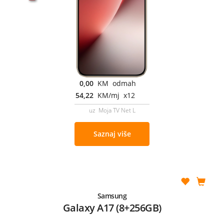
0,00
KM odmah
54,22
KM/mj x12
uz Moja TV Net L
Saznaj više
Samsung
Galaxy A17 (8+256GB)