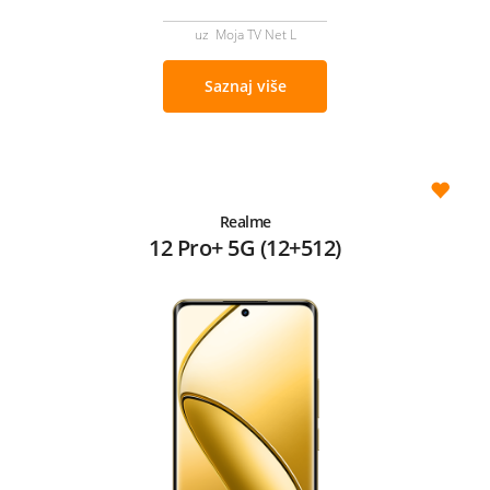
uz Moja TV Net L
Saznaj više
Realme
12 Pro+ 5G (12+512)