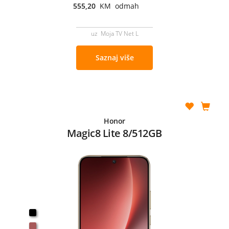
555,20
KM odmah
uz Moja TV Net L
Saznaj više
Honor
Magic8 Lite 8/512GB