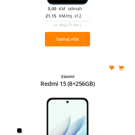
0,00
KM odmah
21,15
KM/mj x12
uz Moja TV Net L
Saznaj više
Xiaomi
Redmi 15 (8+256GB)