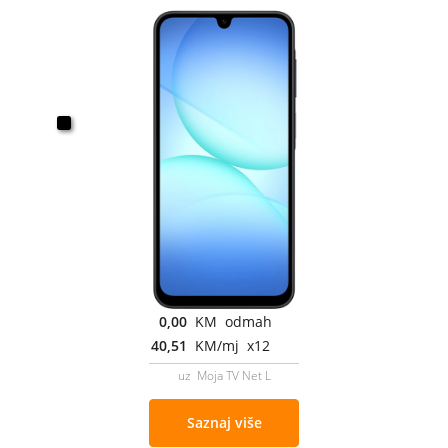
0,00
KM odmah
40,51
KM/mj x12
uz Moja TV Net L
Saznaj više