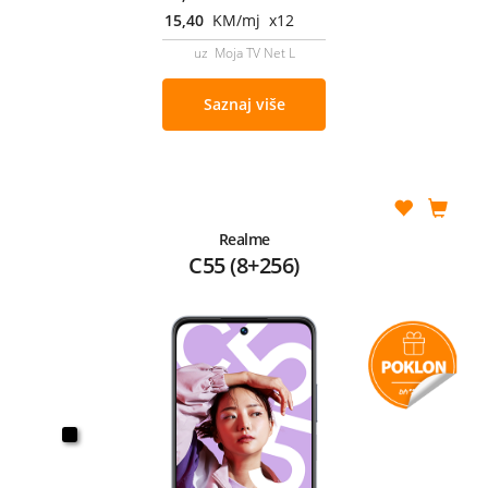
15,40
KM/mj x12
uz Moja TV Net L
Saznaj više
Realme
C55 (8+256)