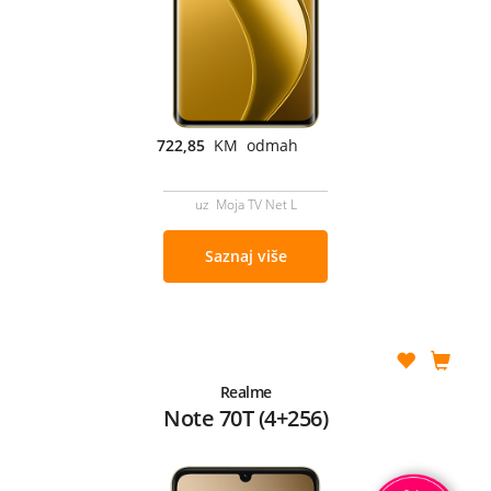
722,85
KM odmah
uz Moja TV Net L
Saznaj više
Realme
Note 70T (4+256)