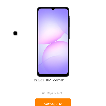
225,65
KM odmah
uz Moja TV Net L
Saznaj više