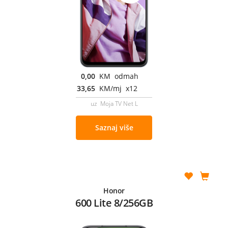
0,00
KM odmah
33,65
KM/mj x12
uz Moja TV Net L
Saznaj više
Honor
600 Lite 8/256GB