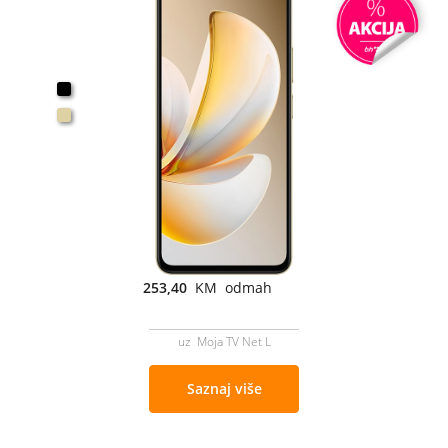
253,40
KM odmah
uz Moja TV Net L
Saznaj više