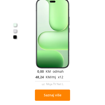
0,00
KM odmah
48,24
KM/mj x12
uz Moja TV Net L
Saznaj više