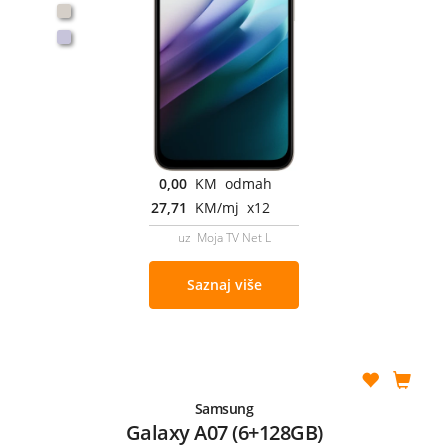
0,00
KM odmah
27,71
KM/mj x12
uz Moja TV Net L
Saznaj više
Samsung
Galaxy A07 (6+128GB)