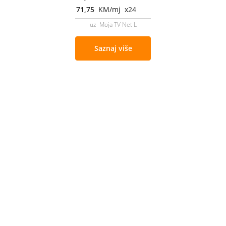
71,75
KM/mj x24
uz Moja TV Net L
Saznaj više