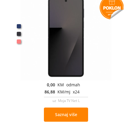
0,00
KM odmah
86,88
KM/mj x24
uz Moja TV Net L
Saznaj više