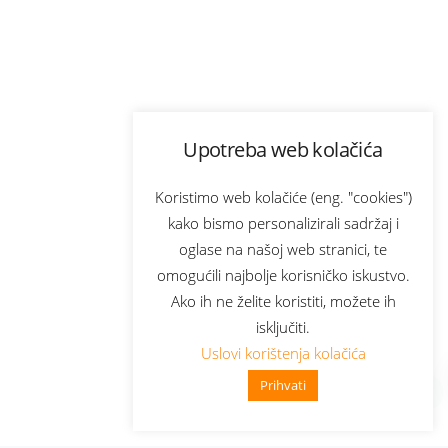
Upotreba web kolačića
Koristimo web kolačiće (eng. "cookies")
kako bismo personalizirali sadržaj i
oglase na našoj web stranici, te
omogućili najbolje korisničko iskustvo.
Ako ih ne želite koristiti, možete ih
isključiti.
Uslovi korištenja kolačića
Prihvati