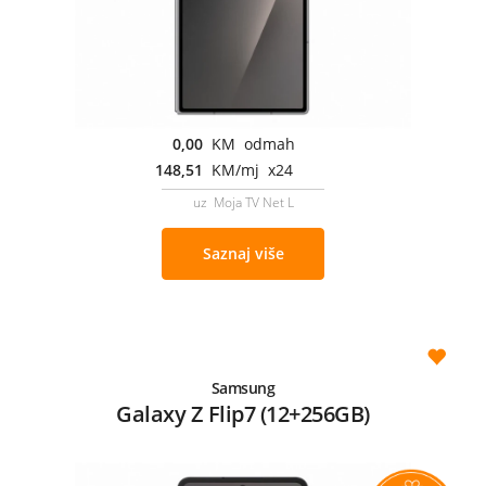
0,00
KM odmah
148,51
KM/mj x24
uz Moja TV Net L
Saznaj više
Samsung
Galaxy Z Flip7 (12+256GB)