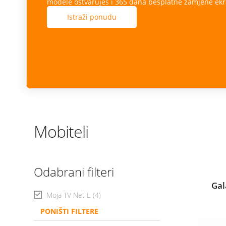
modele ostvaruješ i 365 dana besplatne zamjene ekr
Istraži ponudu
Mobiteli
Odabrani filteri
Gal
Moja TV Net L
(4)
PONIŠTI FILTERE