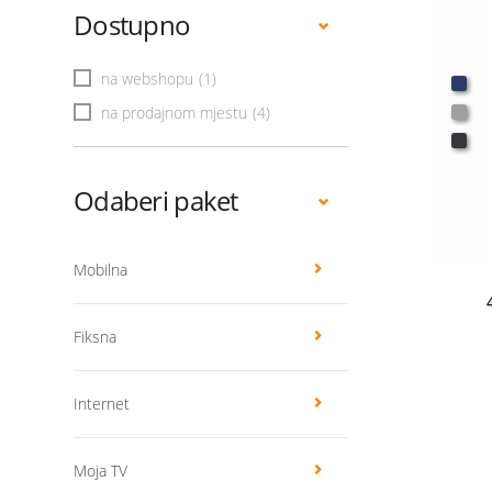
Dostupno
na webshopu
(1)
na prodajnom mjestu
(4)
Odaberi paket
Mobilna
Fiksna
Internet
Moja TV