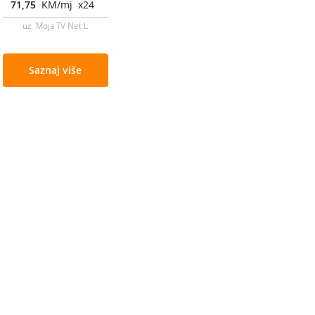
71,75
KM/mj x24
uz Moja TV Net L
Saznaj više