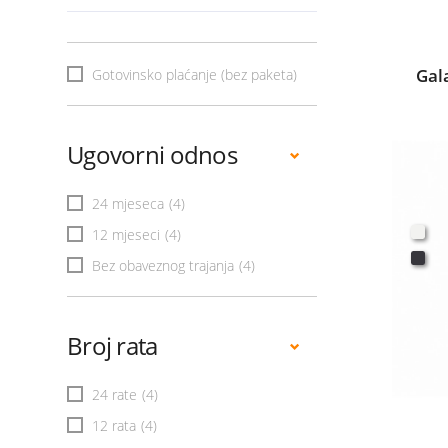
Gal
Gotovinsko plaćanje (bez paketa)
Ugovorni odnos
24 mjeseca
(4)
12 mjeseci
(4)
Bez obaveznog trajanja
(4)
Broj rata
24 rate
(4)
12 rata
(4)