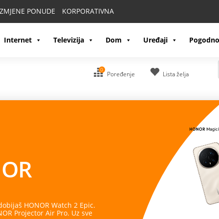
IZMJENE PONUDE
KORPORATIVNA
Internet
Televizija
Dom
Uređaji
Pogodno
0
Poređenje
Lista želja
OR
 dobijaš HONOR Watch 2 Epic.
R Projector Air Pro. Uz sve