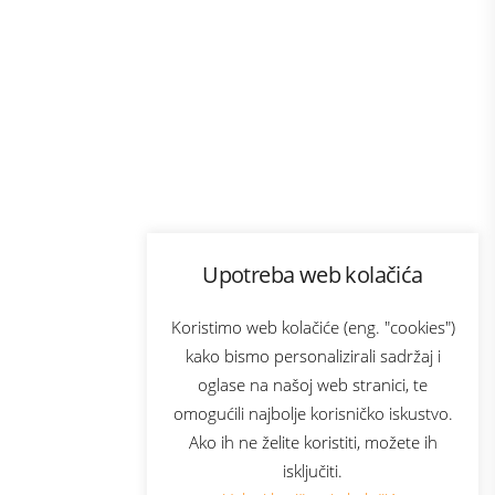
Program lojalnosti
Upotreba web kolačića
com
Bonus plus
sluga
Prijava za newsletter
Koristimo web kolačiće (eng. "cookies")
kako bismo personalizirali sadržaj i
oglase na našoj web stranici, te
elecom
omogućili najbolje korisničko iskustvo.
Ako ih ne želite koristiti, možete ih
isključiti.