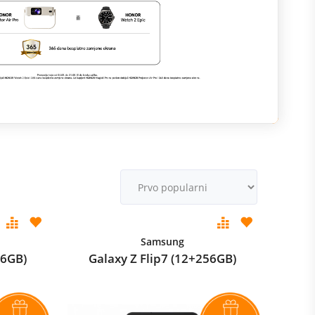
M
v
Samsung
56GB)
Galaxy Z Flip7 (12+256GB)