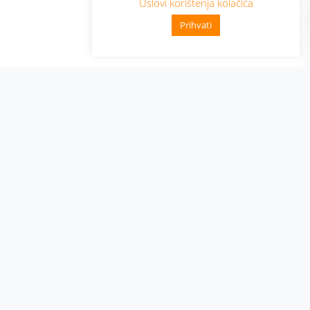
Uslovi korištenja kolačića
Prihvati
👋 Zdravo, kako mogu pomoći?