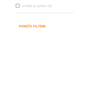
Uređaji uz poklon
(4)
PONIŠTI FILTERE
Administracija
B2B
Nabavke i pozivi
Veleprodaja
Karijera
Partneri
Pristup informacijama
Sponzorstva
Arhiva vijesti
Donacije
Arhiva obavijesti
BH Telecom i SFF – Z
filmske priče