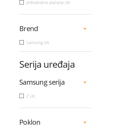
Jednokratno plaćanje
(4)
Brend
Samsung
(4)
Serija uređaja
Samsung serija
Z
(4)
Poklon