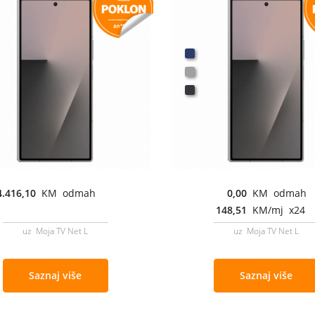
4.416,10
KM odmah
0,00
KM odmah
148,51
KM/mj x24
uz Moja TV Net L
uz Moja TV Net L
Saznaj više
Saznaj više