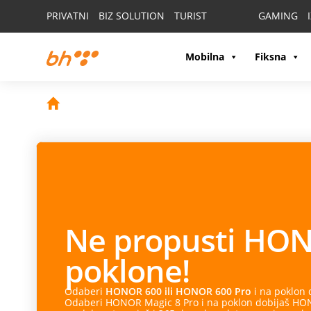
PRIVATNI
BIZ SOLUTION
TURIST
GAMING
Mobilna
Fiksna
Ne propusti
HON
poklone!
Odaberi
HONOR 600 ili HONOR 600 Pro
i na poklon
Odaberi HONOR Magic 8 Pro i na poklon dobijaš HONO