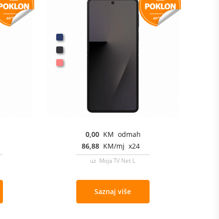
0,00
KM odmah
86,88
KM/mj x24
uz Moja TV Net L
Saznaj više