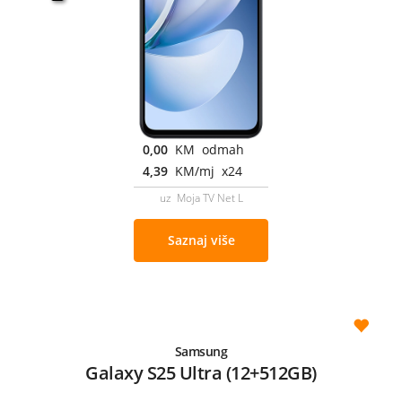
0,00
KM odmah
4,39
KM/mj x24
uz Moja TV Net L
Saznaj više
Samsung
Galaxy S25 Ultra (12+512GB)