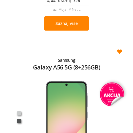
4,04
KM/mj x24
uz Moja TV Net L
Saznaj više
Samsung
Galaxy A56 5G (8+256GB)