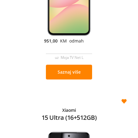
951,00
KM odmah
uz Moja TV Net L
Saznaj više
Xiaomi
15 Ultra (16+512GB)