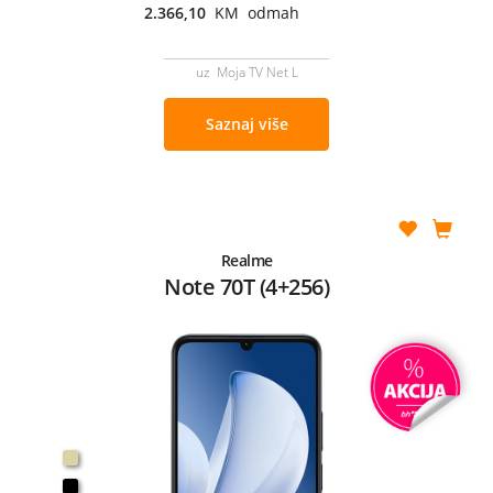
2.366,10
KM odmah
uz Moja TV Net L
Saznaj više
Realme
Note 70T (4+256)