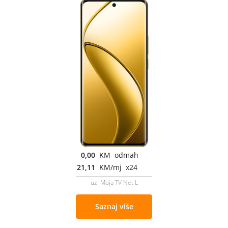
0,00
KM odmah
21,11
KM/mj x24
uz Moja TV Net L
Saznaj više