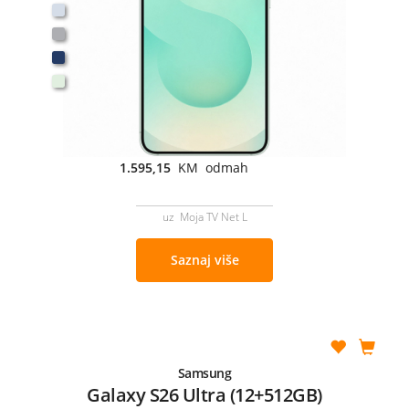
1.595,15
KM odmah
uz Moja TV Net L
Saznaj više
Samsung
Galaxy S26 Ultra (12+512GB)