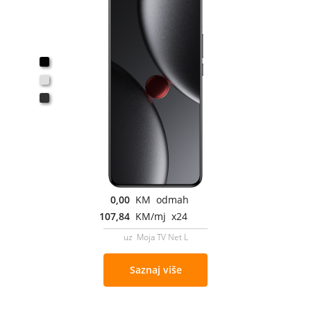
0,00
KM odmah
107,84
KM/mj x24
uz Moja TV Net L
Saznaj više