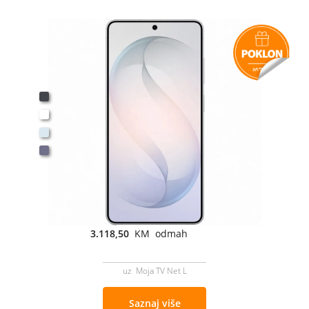
3.118,50
KM odmah
uz Moja TV Net L
Saznaj više