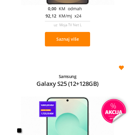
0,00
KM odmah
92,12
KM/mj x24
uz Moja TV Net L
Saznaj više
Samsung
Galaxy S25 (12+128GB)