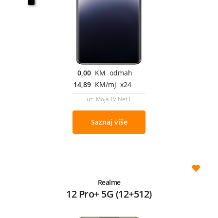
0,00
KM odmah
14,89
KM/mj x24
uz Moja TV Net L
Saznaj više
Realme
12 Pro+ 5G (12+512)