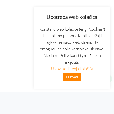
Upotreba web kolačića
Koristimo web kolačiće (eng. "cookies")
kako bismo personalizirali sadržaj i
oglase na našoj web stranici, te
omogućili najbolje korisničko iskustvo.
Ako ih ne želite koristiti, možete ih
isključiti.
Uslovi korištenja kolačića
Prihvati