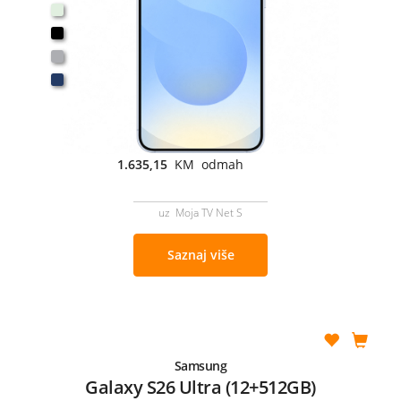
1.635,15
KM odmah
uz Moja TV Net S
Saznaj više
Samsung
Galaxy S26 Ultra (12+512GB)