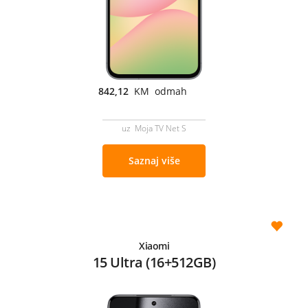
842,12
KM odmah
uz Moja TV Net S
Saznaj više
Xiaomi
15 Ultra (16+512GB)