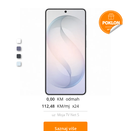
0,00
KM odmah
112,48
KM/mj x24
uz Moja TV Net S
Saznaj više