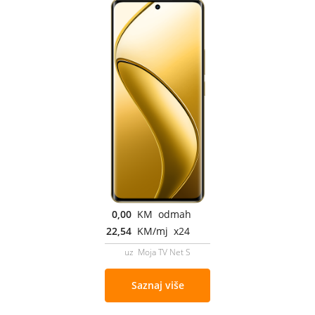
0,00
KM odmah
22,54
KM/mj x24
uz Moja TV Net S
Saznaj više