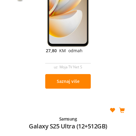
27,80
KM odmah
uz Moja TV Net S
Saznaj više
Samsung
Galaxy S25 Ultra (12+512GB)