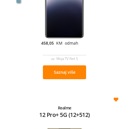
458,05
KM odmah
uz Moja TV Net S
Saznaj više
Realme
12 Pro+ 5G (12+512)