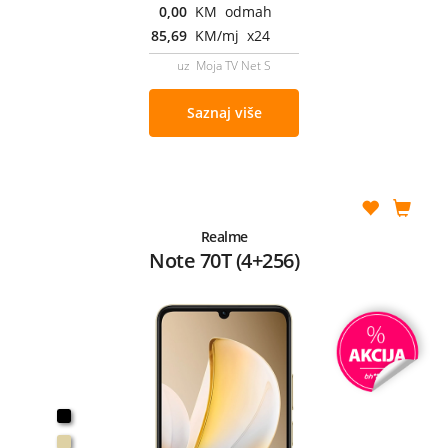
0,00
KM odmah
85,69
KM/mj x24
uz Moja TV Net S
Saznaj više
Realme
Note 70T (4+256)