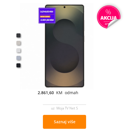
2.861,60
KM odmah
uz Moja TV Net S
Saznaj više