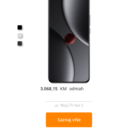
3.068,15
KM odmah
uz Moja TV Net S
Saznaj više