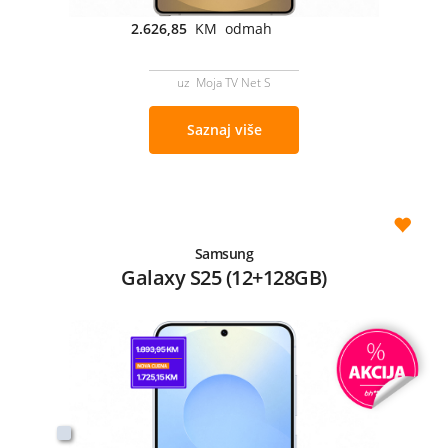
2.626,85
KM odmah
uz Moja TV Net S
Saznaj više
Samsung
Galaxy S25 (12+128GB)