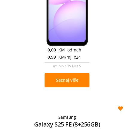
0,00
KM odmah
0,99
KM/mj x24
uz Moja TV Net S
Saznaj više
Samsung
Galaxy S25 FE (8+256GB)