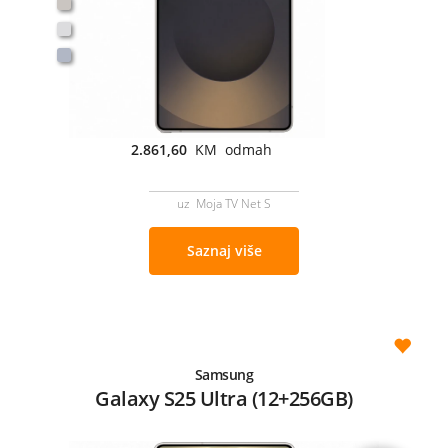
2.861,60
KM odmah
uz Moja TV Net S
Saznaj više
Samsung
Galaxy S25 Ultra (12+256GB)