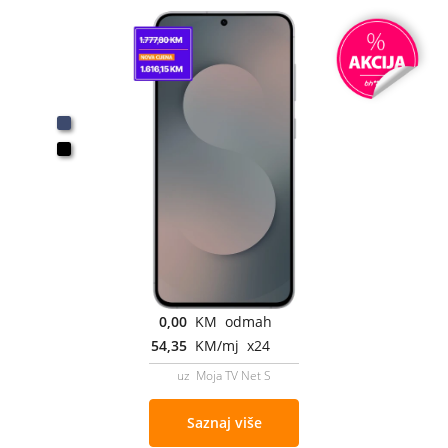
0,00
KM odmah
54,35
KM/mj x24
uz Moja TV Net S
Saznaj više