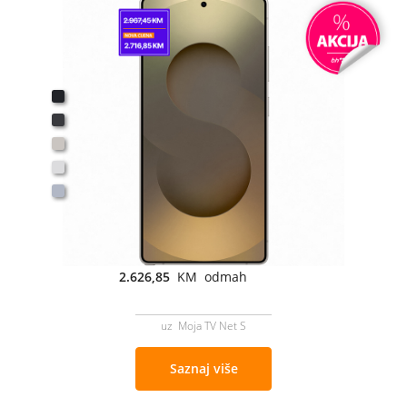
2.626,85
KM odmah
uz Moja TV Net S
Saznaj više