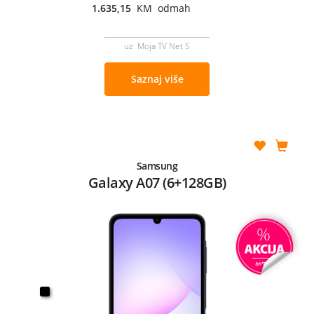
1.635,15
KM odmah
uz Moja TV Net S
Saznaj više
Samsung
Galaxy A07 (6+128GB)