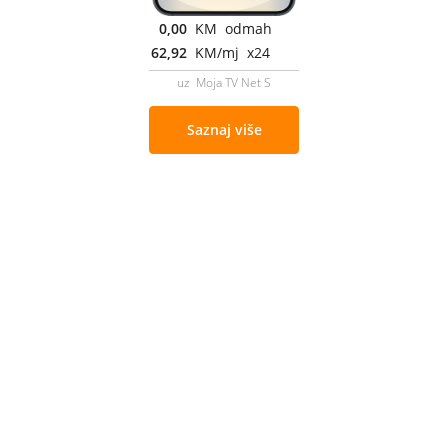
0,00
KM odmah
62,92
KM/mj x24
uz Moja TV Net S
Saznaj više