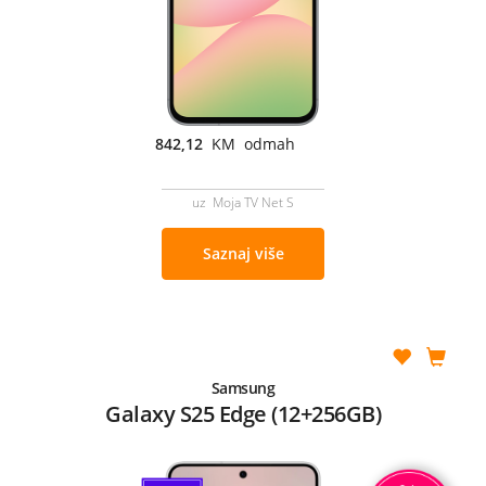
842,12
KM odmah
uz Moja TV Net S
Saznaj više
Samsung
Galaxy S25 Edge (12+256GB)