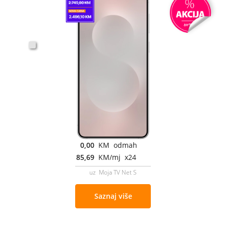
0,00
KM odmah
85,69
KM/mj x24
uz Moja TV Net S
Saznaj više