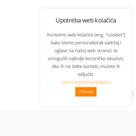
Upotreba web kolačića
Koristimo web kolačiće (eng. "cookies")
kako bismo personalizirali sadržaj i
oglase na našoj web stranici, te
omogućili najbolje korisničko iskustvo.
Ako ih ne želite koristiti, možete ih
isključiti.
Uslovi korištenja kolačića
Prihvati